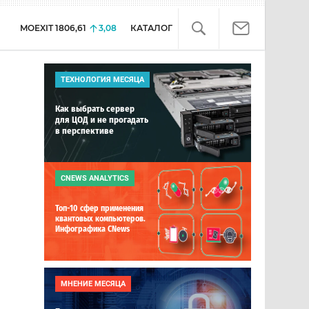
MOEXIT
1806,61
3,08
КАТАЛОГ
ТЕХНОЛОГИЯ МЕСЯЦА
Как выбрать сервер
для ЦОД и не прогадать
в перспективе
CNEWS ANALYTICS
Топ-10 сфер применения
квантовых компьютеров.
Инфографика CNews
МНЕНИЕ МЕСЯЦА