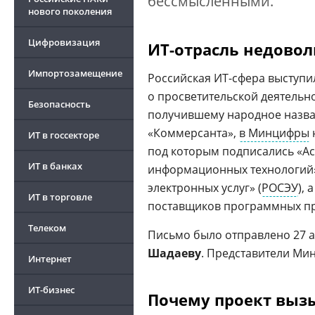
бессмысленными.
нового поколения
Цифровизация
ИТ-отрасль недово
Импортозамещение
Российская ИТ-сфера выступи
о просветительской деятельн
Безопасность
получившему народное назва
«Коммерсанта»,
в Минцифры
ИТ в госсекторе
под которым подписались «А
ИТ в банках
информационных технологий»
электронных услуг» (
РОСЭУ
), 
ИТ в торговле
поставщиков программных пр
Телеком
Письмо было отправлено 27 а
Шадаеву
. Представители Ми
Интернет
ИТ-бизнес
Почему проект выз