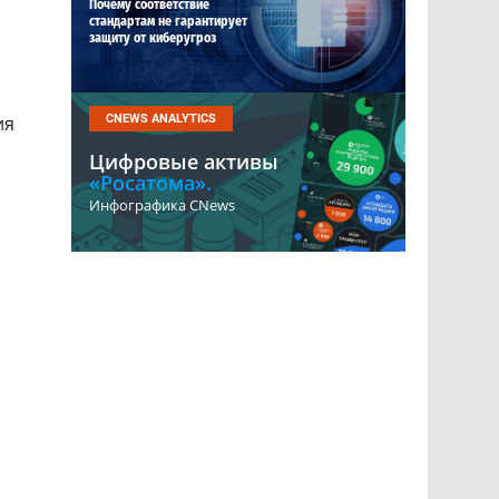
Почему соответствие
стандартам не гарантирует
защиту от киберугроз
ия
CNEWS ANALYTICS
Цифровые активы
«Росатома».
Инфографика CNews