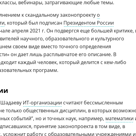
классы, вебинары, затрагивающие любые темы.
олнением к скандальному законопроекту
о
ти
, который был подписан
Президентом России
чале апреля 2021 г. Он подвергся еще большей критике, 
вителей научного, образовательного и культурного
шнем своем виде вместо точного определения
сти» он дает лишь расплывчатое его описание. В
одходит каждый человек, который делится с кем-либо
зовательных программ.
ии
 Шадаеву
ИТ-организации
считают бессмысленным
не только общественных дисциплин, в которых возможн
иных событий”, но и точных наук, например,
математики
дписавшихся, принятие законопроекта в том виде, в
с, усложнит работу с образовательными учреждениями и