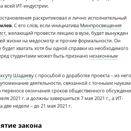
а всей ИТ-индустрии.
постановления раскритиковал и лично исполнительный
млев
. С его слов, если инициатива
Минпросвещения
ист
, желающий провести лекцию в вузе, будет вынужден
оей жизни на медосмотр и прочие формальности. Он
не будет хватать хотя бы одной справки из необходимого
перед студентами может быть признано
незаконным
ксуту Шадаеву
с просьбой о доработке проекта – из него
ь упоминание деятельности, связанной с точными наукам
 о переносе окончания сроков общественного обсужден
еля 2021 г. и должны завершиться 7 мая 2021 г., а ИТ-
 две недели – до 21 мая 2021 г.
ятие закона