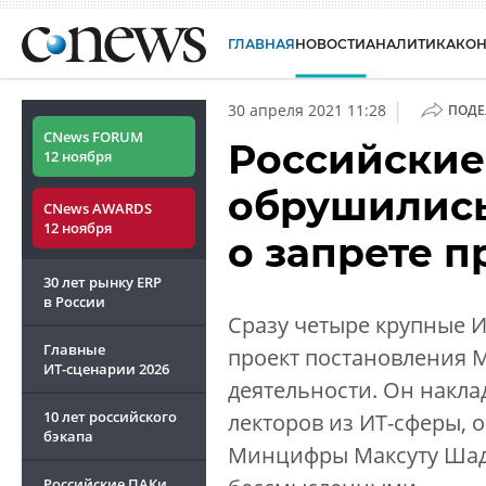
ГЛАВНАЯ
НОВОСТИ
АНАЛИТИКА
КО
|
30 апреля 2021 11:28
ПОДЕ
CNews FORUM
Российские
12 ноября
обрушились
CNews AWARDS
12 ноября
о запрете 
30 лет рынку ERP
в России
Сразу четыре крупные 
Главные
проект постановления 
ИТ-сценарии
2026
деятельности. Он накл
10 лет российского
лекторов из ИТ-сферы, 
бэкапа
Минцифры Максуту Шада
Российские ПАКи