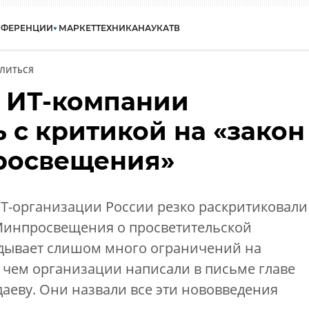
НФЕРЕНЦИИ
МАРКЕТ
ТЕХНИКА
НАУКА
ТВ
ЛИТЬСЯ
 ИТ-компании
 с критикой на «закон
просвещения»
ИТ-организации России резко раскритиковали
Минпросвещения о просветительской
адывает слишом много ограничений на
о чем организации написали в письме главе
еву. Они назвали все эти нововведения