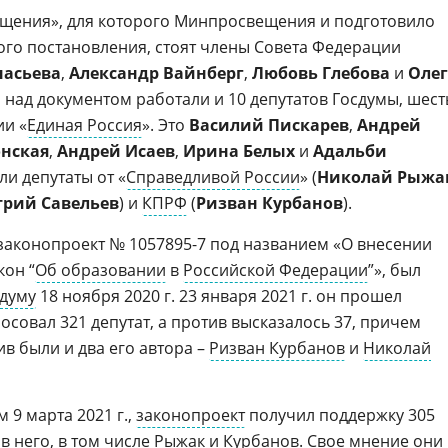
ещения», для которого Минпросвещения и подготовило
ого постановления, стоят члены Совета Федерации
насьева
,
Александр Вайнберг
,
Любовь Глебова
и
Олег
и над документом работали и 10 депутатов Госдумы, шест
ии «
Единая Россия
». Это
Василий Пискарев
,
Андрей
онская
,
Андрей Исаев
,
Ирина Белых
и
Адальби
ли депутаты от «
Справедливой России
» (
Николай Рыжа
рий Савельев
) и
КПРФ
(
Ризван Курбанов
).
 законопроект № 1057895-7 под названием «О внесении
он “
Об образовании
в
Российской Федерации
”», был
думу
18 ноября 2020 г. 23 января 2021 г. он прошел
лосовал 321 депутат, а против высказалось 37, причем
в были и два его автора –
Ризван Курбанов
и
Николай
9 марта 2021 г.,
законопроект
получил поддержку 305
ив него, в том числе Рыжак и Курбанов. Свое мнение они