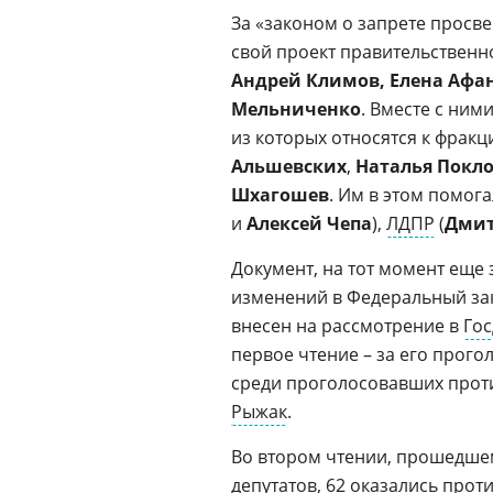
За «законом о запрете просв
свой проект правительственн
Андрей Климов,
Елена Афа
Мельниченко
. Вместе с ним
из которых относятся к фракц
Альшевских
,
Наталья Покл
Шхагошев
. Им в этом помога
и
Алексей Чепа
),
ЛДПР
(
Дмит
Документ, на тот момент еще
изменений в Федеральный зак
внесен на рассмотрение в
Гос
первое чтение – за его прого
среди проголосовавших проти
Рыжак
.
Во втором чтении, прошедшем 
депутатов, 62 оказались прот