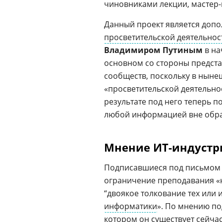
чиновниками лекции, мастер-
Данный проект является доп
просветительской деятельнос
Владимиром Путиным
в на
основном со стороны предста
сообществ, поскольку в ныне
«просветительской деятельно
результате под него теперь п
любой информацией вне обра
Мнение ИТ-индустр
Подписавшиеся под письмом
ограничение преподавания «
“двоякое толкование тех или 
информатики
». По мнению по
котором он существует сейча