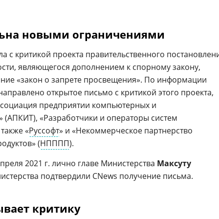
льна новыми ограничениями
ла с критикой проекта правительственного постановлен
ости, являющегося дополнением к спорному закону,
ние «закон о запрете просвещения». По информации
направлено открытое письмо с критикой этого проекта,
ссоциация предприятии компьютерных и
 (АПКИТ), «Разработчики и операторы систем
а также «
Руссофт
» и «Некоммерческое партнерство
одуктов» (
НПППП
).
преля 2021 г. лично главе Министерства
Максуту
нистерства подтвердили CNews получение письма.
ывает критику