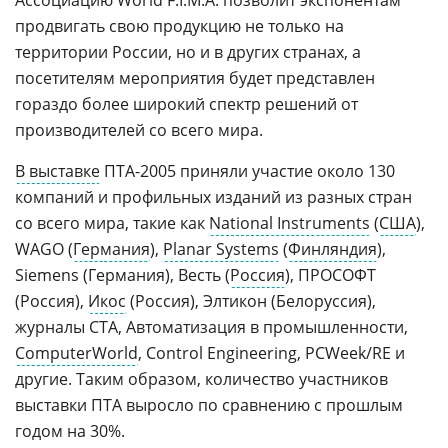
Ассоциацию World F.I.M.A. позволит экспонентам
продвигать свою продукцию не только на
территории России, но и в других странах, а
посетителям мероприятия будет представлен
гораздо более широкий спектр решений от
производителей со всего мира.
В выставке
ПТА-2005 приняли участие около 130
компаний и профильных изданий из разных стран
со всего мира, такие как
National Instruments
(
США
),
WAGO (
Германия
),
Planar Systems
(
Финляндия
),
Siemens (Германия), Весть (
Россия
), ПРОСОФТ
(Россия),
Икос
(Россия), Элтикон (Белоруссия),
журналы СТА, Автоматизация в промышленности,
ComputerWorld
, Control Engineering, PCWeek/RE и
другие. Таким образом, количество участников
выставки ПТА выросло по сравнению с прошлым
годом на 30%.