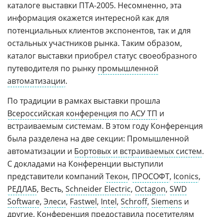
каталоге выставки ПТА-2005. Несомненно, эта
информация окажется интересной как для
потенциальных клиентов экспонентов, так и для
остальных участников рынка. Таким образом,
каталог выставки приобрел статус своеобразного
путеводителя по рынку
промышленной
автоматизации
.
По традиции в рамках выставки прошла
Всероссийская конференция по АСУ ТП
и
встраиваемым системам. В этом году Конференция
была разделена на две секции: Промышленной
автоматизации и
Бортовых и встраиваемых систем
.
С докладами на Конференции выступили
представители компаний
Текон
,
ПРОСОФТ
,
Iconics
,
РЕДЛАБ
, Весть,
Schneider Electric
,
Octagon
,
SWD
Software
,
Элеси
,
Fastwel
,
Intel
,
Schroff
,
Siemens
и
другие. Конференция предоставила посетителям