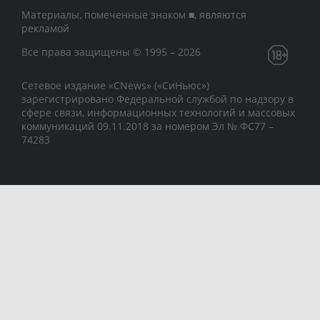
Материалы, помеченные знаком ■, являются
рекламой
Все права защищены © 1995 – 2026
Сетевое издание «CNews» («СиНьюс»)
зарегистрировано Федеральной службой по надзору в
сфере связи, информационных технологий и массовых
коммуникаций 09.11.2018 за номером Эл № ФС77 –
74283