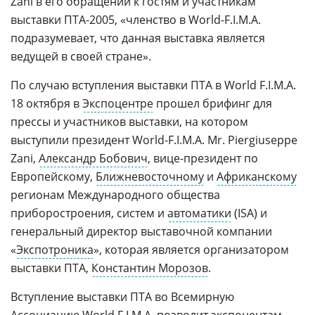
Zani в его обращении к гостям и участникам
выставки ПТА-2005, «членство в World-F.I.M.A.
подразумевает, что данная выставка является
ведущей в своей стране».
По случаю вступления выставки ПТА в World F.I.M.A.
18 октября в
Экспоцентре
прошел брифинг для
прессы и участников выставки, на котором
выступили президент World-F.I.M.A. Mr. Piergiuseppe
Zani,
Александр Бобович
, вице-президент по
Европейскому,
Ближневосточному
и
Африканскому
регионам Международного общества
приборостроения, систем и
автоматики
(ISA) и
генеральный директор выставочной компании
«
Экспотроника
», которая является организатором
выставки ПТА,
Константин Морозов
.
Вступление выставки ПТА во Всемирную