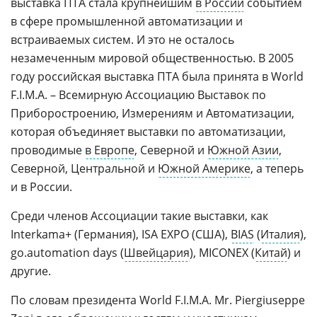
выставка ПТА стала крупнейшим
в России
событием
в сфере промышленной автоматизации и
встраиваемых систем. И это не осталось
незамеченным мировой общественностью. В 2005
году российская выставка ПТА была принята в World
F.I.M.A. – Всемирную Ассоциацию Выставок по
Приборостроению, Измерениям и Автоматизации,
которая объединяет выставки по автоматизации,
проводимые
в Европе
, Северной и
Южной Азии
,
Северной, Центральной и
Южной Америке
, а теперь
и в России.
Среди членов Ассоциации такие выставки, как
Interkama+ (Германия), ISA EXPO (США),
BIAS
(
Италия
),
go.automation days (
Швейцария
), MICONEX (
Китай
) и
другие.
По словам президента World F.I.M.A. Mr. Piergiuseppe