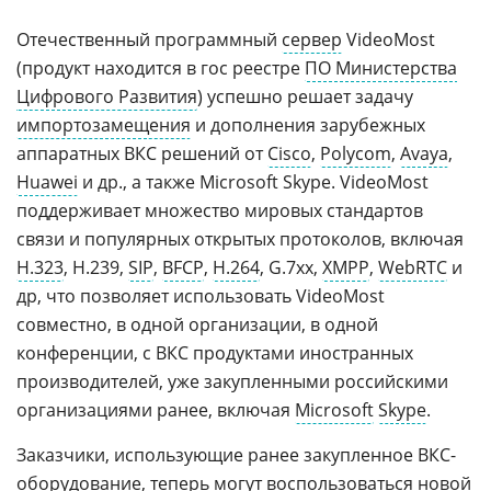
Отечественный программный
сервер
VideoMost
(продукт находится в гос реестре
ПО Министерства
Цифрового Развития
) успешно решает задачу
импортозамещения
и дополнения зарубежных
аппаратных ВКС решений от
Cisco
,
Polycom
,
Avaya
,
Huawei
и др., а также Microsoft Skype. VideoMost
поддерживает множество мировых стандартов
связи и популярных открытых протоколов, включая
H.323
, H.239,
SIP
,
BFCP
,
H.264
, G.7xx,
XMPP
,
WebRTC
и
др, что позволяет использовать VideoMost
совместно, в одной организации, в одной
конференции, с ВКС продуктами иностранных
производителей, уже закупленными российскими
организациями ранее, включая
Microsoft
Skype
.
Заказчики, использующие ранее закупленное ВКС-
оборудование, теперь могут воспользоваться новой