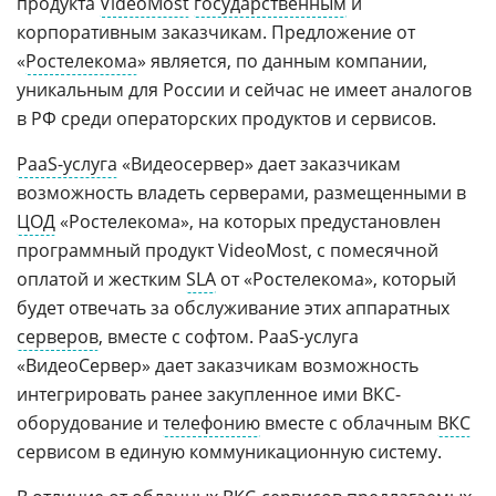
продукта
VideoMost
государственным
и
корпоративным заказчикам. Предложение от
«
Ростелекома
» является, по данным компании,
уникальным для России и сейчас не имеет аналогов
в РФ среди операторских продуктов и сервисов.
PaaS-услуга
«Видеоcервер» дает заказчикам
возможность владеть серверами, размещенными в
ЦОД
«Ростелекома», на которых предустановлен
программный продукт VideoMost, с помесячной
оплатой и жестким
SLA
от «Ростелекома», который
будет отвечать за обслуживание этих аппаратных
серверов
, вместе с софтом. PaaS-услуга
«ВидеоСервер» дает заказчикам возможность
интегрировать ранее закупленное ими ВКС-
оборудование и
телефонию
вместе с облачным
ВКС
сервисом в единую коммуникационную систему.