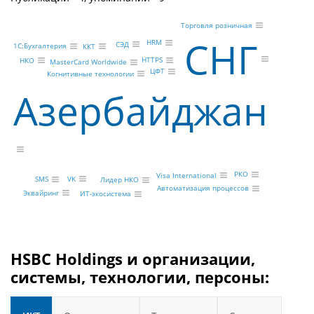
Торговля розничная
СНГ
HRM
СЭД
1С:Бухгалтерия
ККТ
HTTPS
НКО
MasterCard Worldwide
ЦФТ
Когнитивные технологии
Азербайджан
РКО
Visa International
VK
SMS
Лидер НКО
Автоматизация процессов
Эквайринг
ИТ-экосистема
HSBC Holdings и организации,
системы, технологии, персоны: