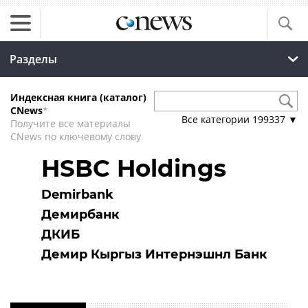
Разделы
Индексная книга (каталог)
CNews
*
Все категории
199337
▼
Получите все материалы
CNews по ключевому слову
HSBC Holdings
Demirbank
Демирбанк
ДКИБ
Демир Кыргыз Интернэшнл Банк