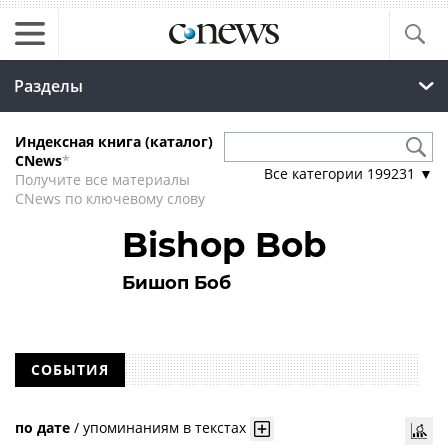
Разделы
Индексная книга (каталог)
CNews
*
Все категории
199231
▼
Получите все материалы
CNews по ключевому слову
Bishop Bob
Бишоп Боб
СОБЫТИЯ
по дате
/
упоминаниям в текстах