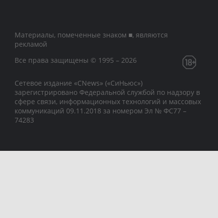
Материалы, помеченные знаком ■, являются
рекламой
Все права защищены © 1995 – 2026
Сетевое издание «CNews» («СиНьюс»)
зарегистрировано Федеральной службой по надзору в
сфере связи, информационных технологий и массовых
коммуникаций 09.11.2018 за номером Эл № ФС77 –
74283