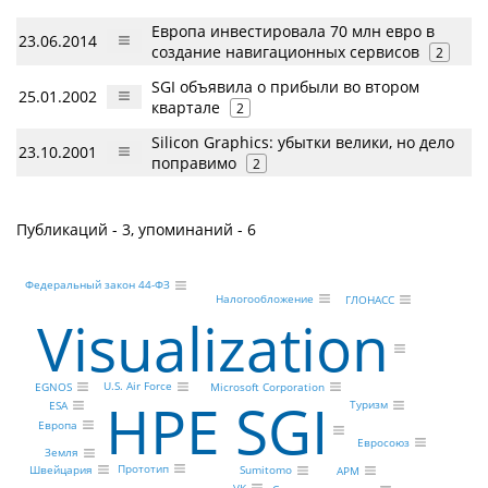
Европа инвестировала 70 млн евро в
23.06.2014
создание навигационных сервисов
2
SGI объявила о прибыли во втором
25.01.2002
квартале
2
Silicon Graphics: убытки велики, но дело
23.10.2001
поправимо
2
Публикаций - 3, упоминаний - 6
Федеральный закон 44-ФЗ
Налогообложение
ГЛОНАСС
Visualization
U.S. Air Force
Microsoft Corporation
EGNOS
HPE SGI
Туризм
ESA
Европа
Евросоюз
Земля
Прототип
Швейцария
Sumitomo
АРМ
VK