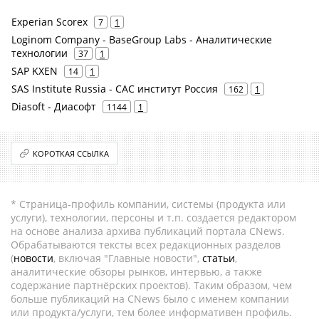
Experian Scorex
7
1
Loginom Company - BaseGroup Labs - Аналитические
технологии
37
1
SAP KXEN
14
1
SAS Institute Russia - САС институт Россия
162
1
Diasoft - Диасофт
1144
1
КОРОТКАЯ ССЫЛКА
* Страница-профиль компании, системы (продукта или
услуги), технологии, персоны и т.п. создается редактором
на основе анализа архива публикаций портала CNews.
Обрабатываются тексты всех редакционных разделов
(
новости
, включая "Главные новости",
статьи
,
аналитические обзоры рынков, интервью, а также
содержание партнёрских проектов). Таким образом, чем
больше публикаций на CNews было с именем компании
или продукта/услуги, тем более информативен профиль.