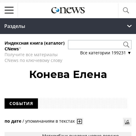
Разделы
Индексная книга (каталог)
CNews
*
Все категории
199231
▼
Получите все материалы
CNews по ключевому слову
Конева Елена
СОБЫТИЯ
по дате
/
упоминаниям в текстах
Меткомбанк внедрил новую версию