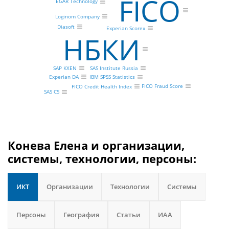
FICO
EGAR Technology
Loginom Company
Diasoft
Experian Scorex
НБКИ
SAS Institute Russia
SAP KXEN
Experian DA
IBM SPSS Statistics
FICO Fraud Score
FICO Credit Health Index
SAS CS
Конева Елена и организации,
системы, технологии, персоны:
ИКТ
Организации
Технологии
Системы
Персоны
География
Статьи
ИАА