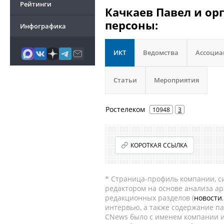
Рейтинги
Качкаев Павел и ор
персоны:
Инфографика
ИКТ
Ведомства
Ассоци
Статьи
Мероприятия
Ростелеком
10948
3
КОРОТКАЯ ССЫЛКА
* Страница-профиль компании, сис
редактором на основе анализа а
редакционных разделов (
новости
интервью, а также содержание па
CNews было с именем компании и