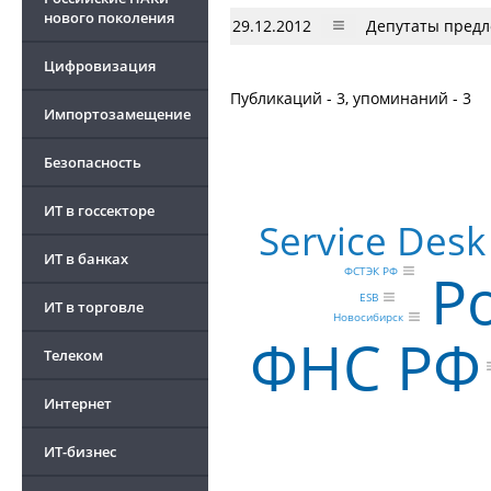
нового поколения
29.12.2012
Депутаты предл
Цифровизация
Публикаций - 3, упоминаний - 3
Импортозамещение
Безопасность
ИТ в госсекторе
Service Desk
ИТ в банках
Р
ФСТЭК РФ
ESB
ИТ в торговле
Новосибирск
ФНС РФ
Телеком
Интернет
ИТ-бизнес