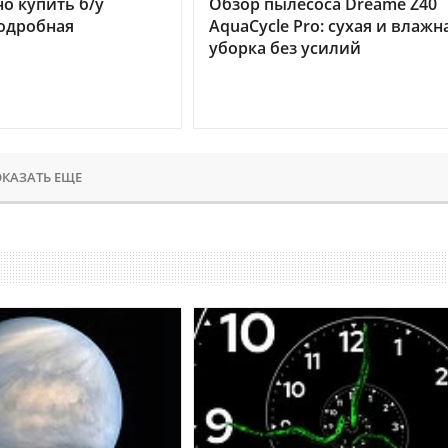
но купить б/у
Обзор пылесоса Dreame Z40
подробная
AquaCycle Pro: сухая и влажн
уборка без усилий
КАЗАТЬ ЕЩЕ