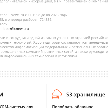
 дополнительной информацией, в т.ч. презентацией о компании
ала CNews.ru c 11.1998 до 08.2026 годы.
8, в очереди разбора - 724339.
9225.
 -
book@cnews.ru
ели и сотрудники одной из самых успешных отраслей российск
онных технологий. Ядро аудитории составляют топ-менеджеры
таментов информатизации федеральных и региональных орган
 промышленных компаний, розничных сетей, а также руководите
в информационных технологий и услуг связи.
M
S3-хранилище
CRM-систему для
Подобрать облачное