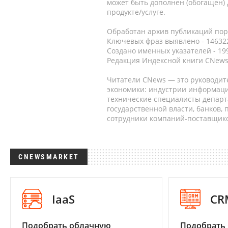
может быть дополнен (обогащен)
продукте/услуге.
Обработан архив публикаций порт
Ключевых фраз выявлено - 146322
Создано именных указателей - 19
Редакция Индексной книги CNews
Читатели CNews — это руководит
экономики: индустрии информаци
технические специалисты депар
государственной власти, банков,
сотрудники компаний-поставщико
CNEWSMARKET
IaaS
CR
Подобрать облачную
Подобрать 