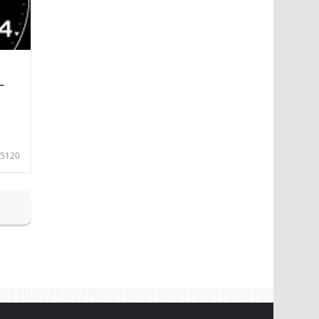
—
5120