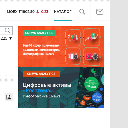
MOEXIT
1802,50
-0,23
КАТАЛОГ
CNEWS ANALYTICS
9225
▼
Топ-10 сфер применения
квантовых компьютеров.
Инфографика CNews
CNEWS ANALYTICS
Цифровые активы
«Росатома».
Инфографика CNews