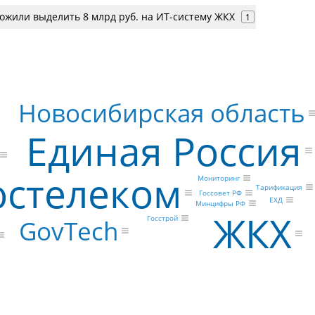
ожили выделить 8 млрд руб. на ИТ-систему ЖКХ
1
Новосибирская область
Единая Россия
остелеком
Мониторинг
Тарификация
Госсовет РФ
ЕХД
Минцифры РФ
ЖКХ
Госстрой
GovTech