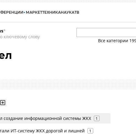
НФЕРЕНЦИИ
МАРКЕТ
ТЕХНИКА
НАУКА
ТВ
ws
*
о ключевому слову
Все категории
19
ел
л создание информационной системы ЖКХ
1
тали ИТ-систему ЖКХ дорогой и лишней
1