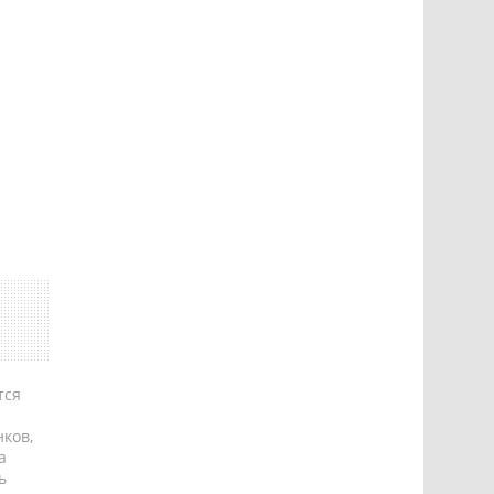
тся
ков,
а
ь