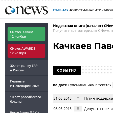
ГЛАВНАЯ
НОВОСТИ
АНАЛИТИКА
КО
Индексная книга (каталог) CNe
Получите все материалы CNews п
CNews FORUM
12 ноября
Качкаев Пав
CNews AWARDS
12 ноября
30 лет рынку ERP
в России
СОБЫТИЯ
Главные
по дате
/
упоминаниям в текстах
ИТ-сценарии
2026
10 лет российского
31.05.2013
Путин поддержа
бэкапа
08.05.2013
Депутаты посчи
Российские ПАКи