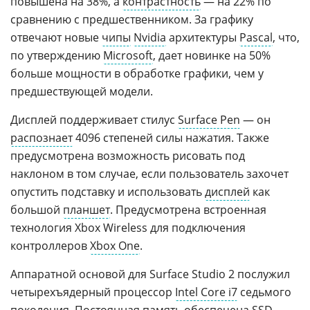
повышена на 38%, а
контрастность
— на 22% по
сравнению с предшественником. За графику
отвечают новые
чипы
Nvidia
архитектуры
Pascal
, что,
по утверждению
Microsoft
, дает новинке на 50%
больше мощности в обработке графики, чем у
предшествующей модели.
Дисплей поддерживает стилус
Surface Pen
— он
распознает
4096 степеней силы нажатия. Также
предусмотрена возможность рисовать под
наклоном в том случае, если пользователь захочет
опустить подставку и использовать
дисплей
как
большой
планшет
. Предусмотрена встроенная
технология Xbox Wireless для подключения
контроллеров
Xbox One
.
Аппаратной основой для Surface Studio 2 послужил
четырехъядерный процессор
Intel Core i7
седьмого