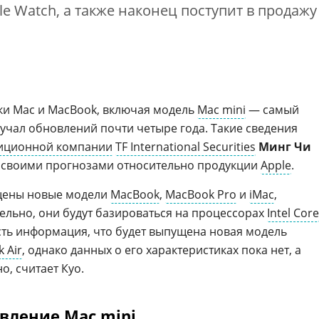
le Watch, а также наконец поступит в продажу
йки Mac и MacBook, включая модель
Mac mini
— самый
лучал обновлений почти четыре года. Такие сведения
иционной компании
TF International Securities
Минг Чи
й своими прогнозами относительно продукции
Apple
.
щены новые модели
MacBook
,
MacBook Pro
и
iMac
,
ельно, они будут базироваться на процессорах
Intel Core
сть информация, что будет выпущена новая модель
 Air
, однако данных о его характеристиках пока нет, а
, считает Куо.
вление Mac mini