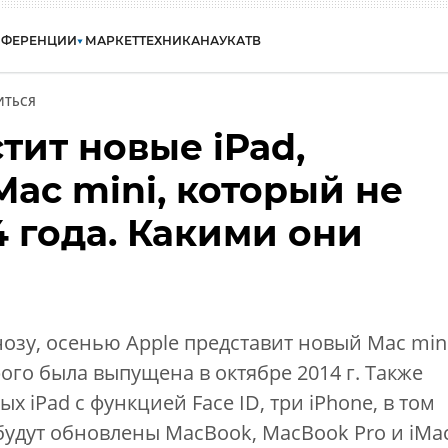
НФЕРЕНЦИИ
МАРКЕТ
ТЕХНИКА
НАУКА
ТВ
ИТЬСЯ
тит новые iPad,
ac mini, который не
 года. Какими они
озу, осенью Apple представит новый Mac mini
ого была выпущена в октябре 2014 г. Также
х iPad с функцией Face ID, три iPhone, в том
будут обновлены MacBook, MacBook Pro и iMac