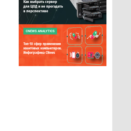
Как выбрать сервер
для ЦОД и не прогадать
в перспективе
CNEWS ANALYTICS
Топ-10 сфер применения
квантовых компьютеров.
Инфографика CNews