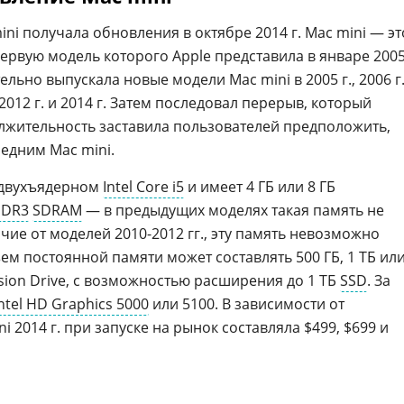
ni получала обновления в октябре 2014 г. Mac mini — эт
первую модель которого Apple представила в январе 200
льно выпускала новые модели Mac mini в 2005 г., 2006 г.
 г., 2012 г. и 2014 г. Затем последовал перерыв, который
олжительность заставила пользователей предположить,
ледним Mac mini.
а двухъядерном
Intel Core i5
и имеет 4 ГБ или 8 ГБ
DDR3
SDRAM
— в предыдущих моделях такая память не
ичие от моделей 2010-2012 гг., эту память невозможно
м постоянной памяти может составлять 500 ГБ, 1 ТБ ил
sion Drive, с возможностью расширения до 1 ТБ
SSD
. За
ntel HD Graphics 5000
или 5100. В зависимости от
i 2014 г. при запуске на рынок составляла $499, $699 и