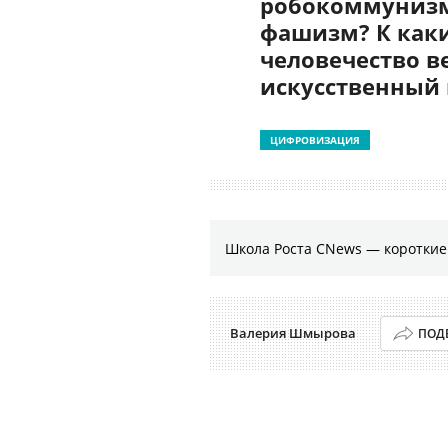
робокоммунизм
фашизм? К как
человечество в
искусственный
ЦИФРОВИЗАЦИЯ
Школа Роста CNews — коротки
Валерия Шмырова
ПОД