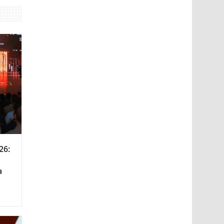
26:
а