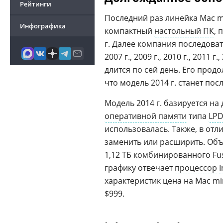
Рейтинги
Последний раз линейка Mac mi
Инфографика
компактный
настольный ПК
, 
г. Далее компания последовате
2007 г., 2009 г., 2010 г., 2011
длится по сей день. Его прод
что модель 2014 г. станет пос
Модель 2014 г. базируется н
оперативной памяти
типа
LP
использовалась. Также, в отл
заменить или расширить. Объе
1,12 ТБ комбинированного Fu
графику отвечает
процессор
I
характеристик цена на Mac min
$999.