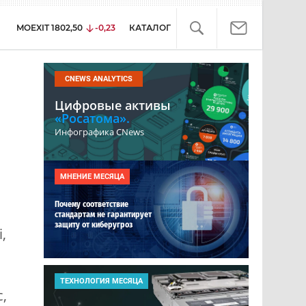
MOEXIT
1802,50
-0,23
КАТАЛОГ
CNEWS ANALYTICS
Цифровые активы
«Росатома».
Инфографика CNews
МНЕНИЕ МЕСЯЦА
Почему соответствие
стандартам не гарантирует
защиту от киберугроз
,
ТЕХНОЛОГИЯ МЕСЯЦА
,