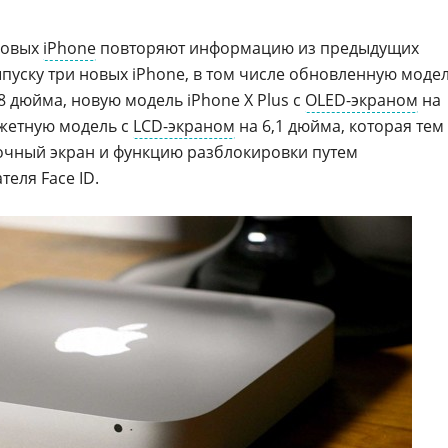
новых
iPhone
повторяют информацию из предыдущих
ыпуску три новых iPhone, в том числе обновленную моде
8 дюйма, новую модель iPhone X Plus с
OLED-экраном
на
джетную модель с
LCD-экраном
на 6,1 дюйма, которая тем
очный экран и функцию разблокировки путем
еля Face ID.