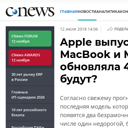
ГЛАВНАЯ
НОВОСТИ
АНАЛИТИКА
КО
|
12 июля 2018 14:06
ПОДЕЛ
CNews FORUM
Apple выпус
12 ноября
MacBook и M
CNews AWARDS
12 ноября
обновляла 4
30 лет рынку ERP
будут?
в России
Главные
Согласно свежему прогн
ИТ-сценарии
2026
последняя модель котор
10 лет российского
появятся два безрамочны
бэкапа
числе один недорогой, 
Российские ПАКи