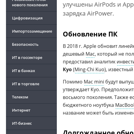
улучшены AirPods и App
нового поколения
зарядка AirPower.
Цифровизация
Импортозамещение
Обновление ПК
Безопасность
В 2018 г. Apple обновит лине
дешевый
Mac
, который не по
ИТ в госсекторе
предоставил аналитик
инвест
Куо
(
Ming-Chi Kuo
), известны
ИТ в банках
Помимо
Mac mini
будут выпу
ИТ в торговле
утверждает Куо. Предположит
восьмого поколения. Также е
Телеком
бюджетного ноутбука
MacBook
Интернет
название может быть изменено
ИТ-бизнес
Долгожданное обно