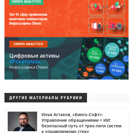
CNEWS ANALYTICS
Топ-10 сфер применения
квантовых компьютеров.
Инфографика CNews
CNEWS ANALYTICS
Цифровые активы
«Росатома».
Инфографика CNews
ДРУГИЕ МАТЕРИАЛЫ РУБРИКИ
Илья Астахов, «Бинго-Софт»:
Управление обращениями + ИИ:
безопасный путь от трех‑пяти систем
к управляемому стеку