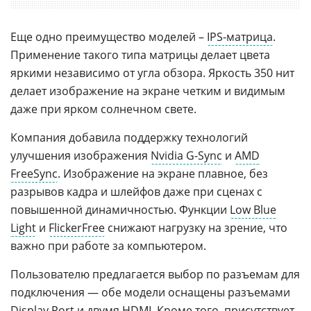
Еще одно преимущество моделей –
IPS-матрица
.
Применение такого типа матрицы делает цвета
яркими независимо от угла обзора. Яркость 350 нит
делает изображение на экране четким и видимым
даже при ярком солнечном свете.
Компания добавила поддержку технологий
улучшения изображения
Nvidia G-Sync
и
AMD
FreeSync
. Изображение на экране плавное, без
разрывов кадра и шлейфов даже при сценах с
повышенной динамичностью. Функции
Low Blue
Light
и
FlickerFree
снижают нагрузку на зрение, что
важно при работе за компьютером.
Пользователю предлагается выбор по разъемам для
подключения — обе модели оснащены разъемами
Display Port
и двумя
HDMI
. Кроме того, присутствует