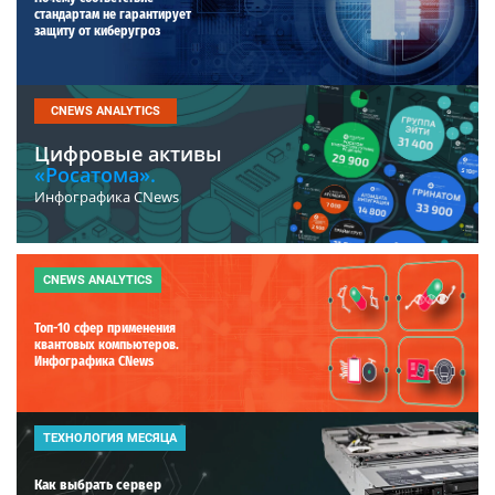
стандартам не гарантирует
защиту от киберугроз
CNEWS ANALYTICS
Цифровые активы
«Росатома».
Инфографика CNews
CNEWS ANALYTICS
Топ-10 сфер применения
квантовых компьютеров.
Инфографика CNews
ТЕХНОЛОГИЯ МЕСЯЦА
Как выбрать сервер