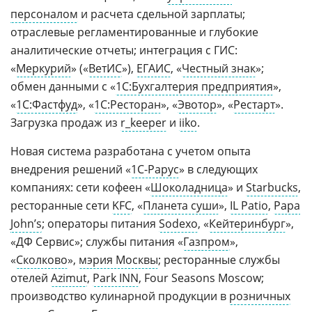
персоналом
и расчета сдельной зарплаты;
отраслевые регламентированные и глубокие
аналитические отчеты; интеграция с ГИС:
«
Меркурий
» («
ВетИС
»),
ЕГАИС
, «
Честный знак
»;
обмен данными с «
1С:Бухгалтерия предприятия
»,
«
1С:Фастфуд
», «
1С:Ресторан
», «
Эвотор
», «
Рестарт
».
Загрузка продаж из
r_keeper
и
iiko
.
Новая система разработана с учетом опыта
внедрения решений «
1С-Рарус
» в следующих
компаниях: сети кофеен «
Шоколадница
» и
Starbucks
,
ресторанные сети
KFC
, «
Планета суши
»,
IL Patio
,
Papa
John’s
; операторы питания
Sodexo
, «
Кейтеринбург
»,
«ДФ Сервис»; службы питания «
Газпром
»,
«
Сколково
»,
мэрия Москвы
; ресторанные службы
отелей
Azimut
,
Park INN
, Four Seasons Moscow;
производство кулинарной продукции в
розничных