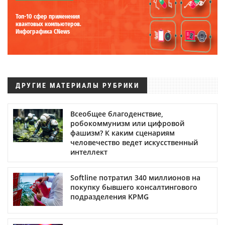
Топ-10 сфер применения
квантовых компьютеров.
Инфографика CNews
ДРУГИЕ МАТЕРИАЛЫ РУБРИКИ
Всеобщее благоденствие,
робокоммунизм или цифровой
фашизм? К каким сценариям
человечество ведет искусственный
интеллект
Softline потратил 340 миллионов на
покупку бывшего консалтингового
подразделения KPMG