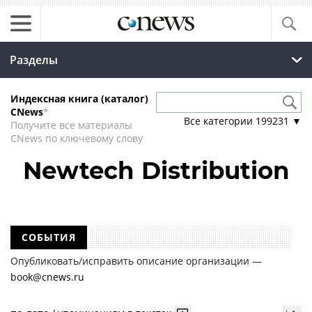
Разделы
Индексная книга (каталог)
CNews
*
Все категории
199231
▼
Получите все материалы
CNews по ключевому слову
Newtech Distribution
СОБЫТИЯ
Опубликовать/исправить описание организации —
book@cnews.ru