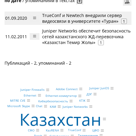
по дате
/
упоминаниям в текстах
TrueConf и Newtech внедрили сервер
01.09.2020
видеосвязи в университете «Туран»
1
Juniper Networks обеспечит безопасность
11.02.2011
сетей казахстанского ЖД-перевозчика
«Казахстан Темир Жолы»
1
Публикаций - 2, упоминаний - 2
Juniper JunOS
Adobe Connect
Juniper Firewalls
ДЭГ
Ethernet
Ethernet-коммутатор
MITRE CVE
КТЖ
Кибербезопасность
Microsoft Skype
Chat
Juniper Networks
КАМ
Казахстан
TrueConf
KazRENA
СФО
ЦФО
Телевидение
Patch