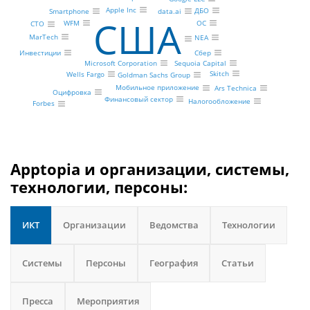
Apple Inc
ДБО
Smartphone
data.ai
США
ОС
WFM
CTO
MarTech
NEA
Инвестиции
Сбер
Microsoft Corporation
Sequoia Capital
Skitch
Wells Fargo
Goldman Sachs Group
Мобильное приложение
Ars Technica
Оцифровка
Финансовый сектор
Налогообложение
Forbes
Apptopia и организации, системы,
технологии, персоны:
ИКТ
Организации
Ведомства
Технологии
Системы
Персоны
География
Статьи
Пресса
Мероприятия