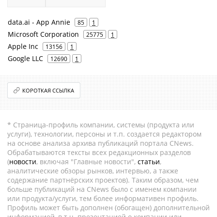
data.ai - App Annie
85
1
Microsoft Corporation
25775
1
Apple Inc
13156
1
Google LLC
12690
1
КОРОТКАЯ ССЫЛКА
* Страница-профиль компании, системы (продукта или
услуги), технологии, персоны и т.п. создается редактором
на основе анализа архива публикаций портала CNews.
Обрабатываются тексты всех редакционных разделов
(
новости
, включая "Главные новости",
статьи
,
аналитические обзоры рынков, интервью, а также
содержание партнёрских проектов). Таким образом, чем
больше публикаций на CNews было с именем компании
или продукта/услуги, тем более информативен профиль.
Профиль может быть дополнен (обогащен) дополнительной
информацией, в т.ч. презентацией о компании или