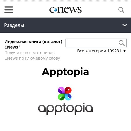
Разделы
Индексная книга (каталог)
CNews
*
Все категории
199231
▼
Получите все материалы
CNews по ключевому слову
Apptopia