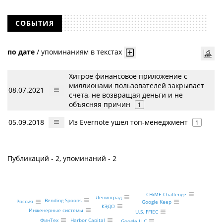
СОБЫТИЯ
по дате
/
упоминаниям в текстах
Хитрое финансовое приложение с
миллионами пользователей закрывает
08.07.2021
счета, не возвращая деньги и не
объясняя причин
1
05.09.2018
Из Evernote ушел топ-менеджмент
1
Публикаций - 2, упоминаний - 2
CHiME Challenge
Ленинград
Bending Spoons
Россия
Google Keep
КЭДО
Инженерные системы
U.S. FFIEC
Harbor Capital
ФинТех
Google LLC