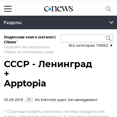
Разделы
Индексная книга (каталог)
CNews
*
Все категории
199002
▼
Получите все материалы
CNews по ключевому слову
СССР - Ленинград
+
Apptopia
05.09.2018
Из Evernote ушел топ-менеджмент
* Страница-профиль компании, системы (продукта или
услуги), технологии, персоны и т.п. создается редактором