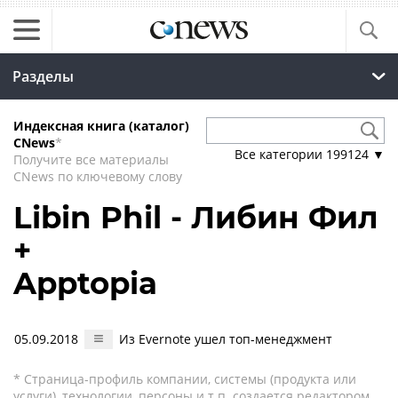
Разделы
Индексная книга (каталог)
CNews
*
Все категории
199124
▼
Получите все материалы
CNews по ключевому слову
Libin Phil - Либин Фил
+
Apptopia
05.09.2018
Из Evernote ушел топ-менеджмент
* Страница-профиль компании, системы (продукта или
услуги), технологии, персоны и т.п. создается редактором