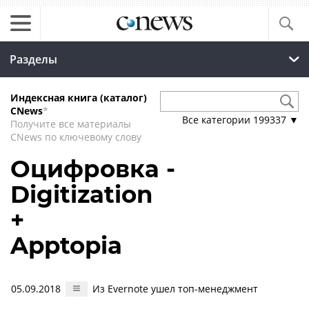
Разделы
Индексная книга (каталог)
CNews
*
Все категории
199337
▼
Получите все материалы
CNews по ключевому слову
Оцифровка -
Digitization
+
Apptopia
05.09.2018
Из Evernote ушел топ-менеджмент