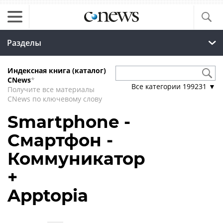
Разделы
Индексная книга (каталог)
CNews
*
Все категории
199231
▼
Получите все материалы
CNews по ключевому слову
Smartphone -
Смартфон -
Коммуникатор
+
Apptopia