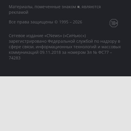
Материалы, помеченные знаком ■, являются
рекламой
Все права защищены © 1995 – 2026
Сетевое издание «CNews» («СиНьюс»)
зарегистрировано Федеральной службой по надзору в
сфере связи, информационных технологий и массовых
коммуникаций 09.11.2018 за номером Эл № ФС77 –
74283