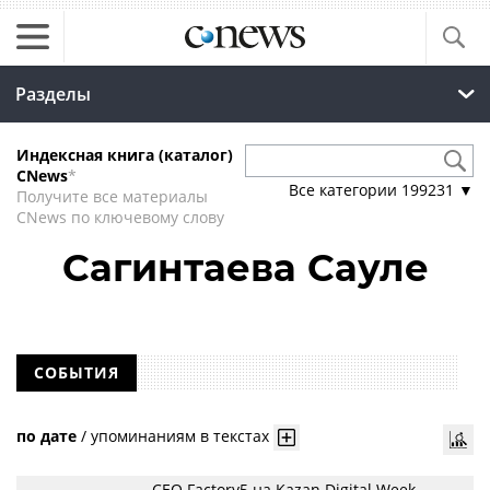
Разделы
Индексная книга (каталог)
CNews
*
Все категории
199231
▼
Получите все материалы
CNews по ключевому слову
Сагинтаева Сауле
СОБЫТИЯ
по дате
/
упоминаниям в текстах
CEO Factory5 на Kazan Digital Week