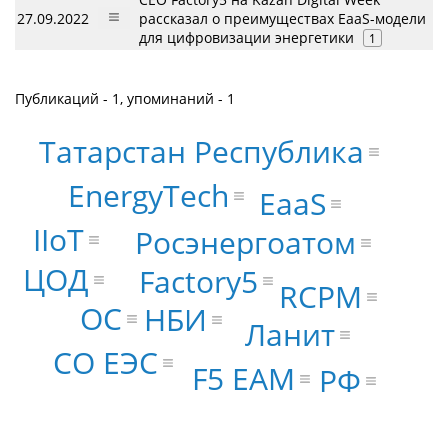
27.09.2022
рассказал о преимуществах EaaS-модели
для цифровизации энергетики
1
Публикаций - 1, упоминаний - 1
Татарстан Республика
EnergyTech
EaaS
IIoT
Росэнергоатом
ЦОД
Factory5
RCPM
ОС
НБИ
Ланит
СО ЕЭС
F5 EAM
РФ