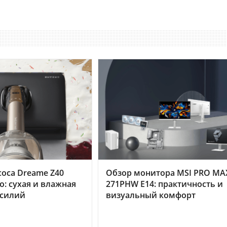
оса Dreame Z40
Обзор монитора MSI PRO MA
o: сухая и влажная
271PHW E14: практичность и
усилий
визуальный комфорт