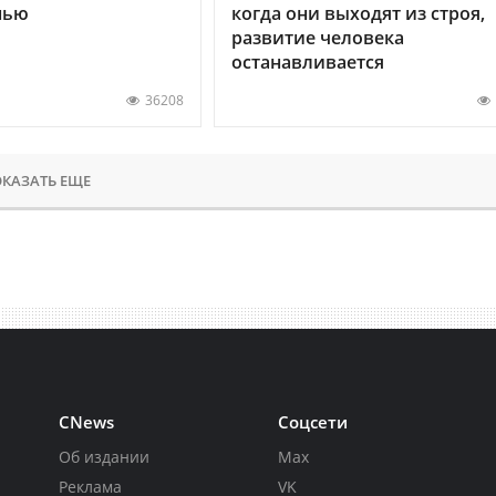
нью
когда они выходят из строя,
развитие человека
останавливается
36208
КАЗАТЬ ЕЩЕ
CNews
Соцсети
Об издании
Max
Реклама
VK