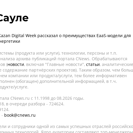
Сауле
Kazan Digital Week рассказал о преимуществах EaaS-модели для
нергетики
темы (продукта или услуги), технологии, персоны и т.п.
 анализа архива публикаций портала CNews. Обрабатываются
ов (
новости
, включая "Главные новости",
статьи
, аналитически
е содержание партнёрских проектов). Таким образом, чем боль
нем компании или продукта/услуги, тем более информативен
полнен (обогащен) дополнительной информацией, в т.ч.
дукте/услуге.
ала CNews.ru c 11.1998 до 08.2026 годы.
8, в очереди разбора - 724624.
9124.
 -
book@cnews.ru
ели и сотрудники одной из самых успешных отраслей российск
онных технологий. Ядро аудитории составляют топ-менеджеры