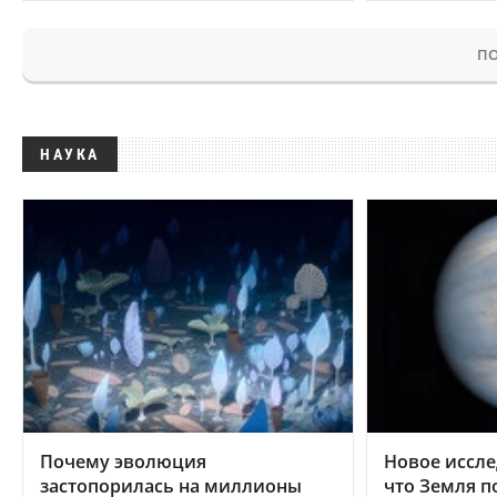
ПО
НАУКА
Почему эволюция
Новое иссле
застопорилась на миллионы
что Земля п