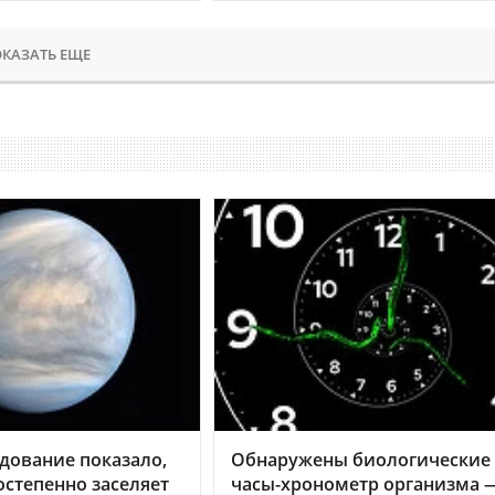
КАЗАТЬ ЕЩЕ
дование показало,
Обнаружены биологические
остепенно заселяет
часы-хронометр организма 