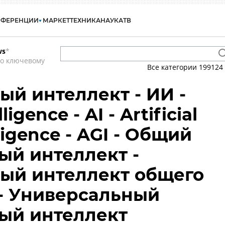
НФЕРЕНЦИИ
МАРКЕТ
ТЕХНИКА
НАУКА
ТВ
ws
*
по ключевому
Все категории
199124
ый интеллект - ИИ -
lligence - AI - Artificial
ligence - AGI - Общий
ый интеллект -
ый интеллект общего
- Универсальный
ый интеллект