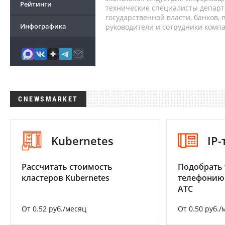
Рейтинги
технические специалисты депар
государственной власти, банков,
Инфографика
руководители и сотрудники комп
CNEWSMARKET
Kubernetes
IP
Рассчитать стоимость
Подобрать 
кластеров Kubernetes
телефонию
АТС
От 0.52 руб./месяц
От 0.50 руб./