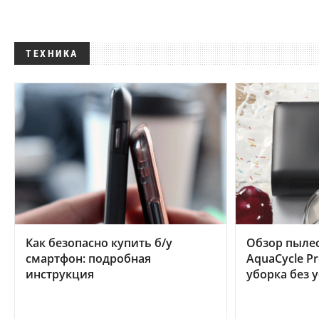
ТЕХНИКА
Как безопасно купить б/у
Обзор пылес
смартфон: подробная
AquaCycle Pr
инструкция
уборка без 