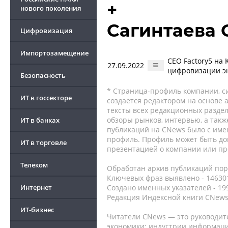
+
нового поколения
Сагинтаева 
Цифровизация
Импортозамещение
CEO Factory5 на 
27.09.2022
цифровизации э
Безопасность
* Страница-профиль компании, сис
ИТ в госсекторе
создается редактором на основе
тексты всех редакционных раздел
обзоры рынков, интервью, а такж
ИТ в банках
публикаций на CNews было с име
профиль. Профиль может быть до
ИТ в торговле
презентацией о компании или про
Телеком
Обработан архив публикаций порт
Ключевых фраз выявлено - 146301
Интернет
Создано именных указателей - 19
Редакция Индексной книги CNews
ИТ-бизнес
Читатели CNews — это руководит
экономики: индустрии информаци