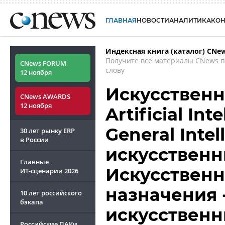
ГЛАВНАЯ
НОВОСТИ
АНАЛИТИКА
КО
Индексная книга (каталог) CNe
Получите все материалы CNews 
CNews FORUM
слову
12 ноября
Искусственн
CNews AWARDS
12 ноября
Artificial Inte
General Intel
30 лет рынку ERP
в России
искусственн
Главные
Искусственн
ИТ-сценарии
2026
назначения 
10 лет российского
бэкапа
искусственн
Российские ПАКи