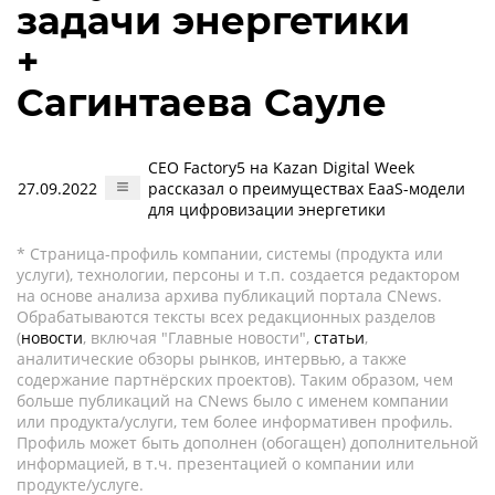
задачи энергетики
+
Сагинтаева Сауле
CEO Factory5 на Kazan Digital Week
27.09.2022
рассказал о преимуществах EaaS-модели
для цифровизации энергетики
* Страница-профиль компании, системы (продукта или
услуги), технологии, персоны и т.п. создается редактором
на основе анализа архива публикаций портала CNews.
Обрабатываются тексты всех редакционных разделов
(
новости
, включая "Главные новости",
статьи
,
аналитические обзоры рынков, интервью, а также
содержание партнёрских проектов). Таким образом, чем
больше публикаций на CNews было с именем компании
или продукта/услуги, тем более информативен профиль.
Профиль может быть дополнен (обогащен) дополнительной
информацией, в т.ч. презентацией о компании или
продукте/услуге.