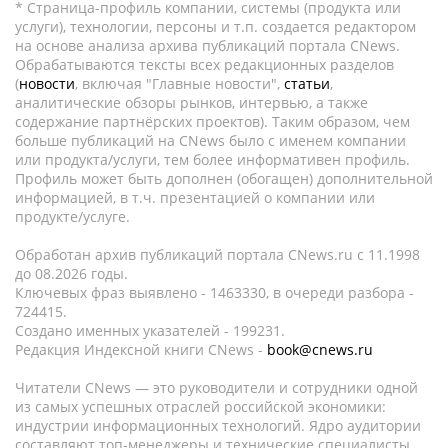
* Страница-профиль компании, системы (продукта или
услуги), технологии, персоны и т.п. создается редактором
на основе анализа архива публикаций портала CNews.
Обрабатываются тексты всех редакционных разделов
(
новости
, включая "Главные новости",
статьи
,
аналитические обзоры рынков, интервью, а также
содержание партнёрских проектов). Таким образом, чем
больше публикаций на CNews было с именем компании
или продукта/услуги, тем более информативен профиль.
Профиль может быть дополнен (обогащен) дополнительной
информацией, в т.ч. презентацией о компании или
продукте/услуге.
Обработан архив публикаций портала CNews.ru c 11.1998
до 08.2026 годы.
Ключевых фраз выявлено - 1463330, в очереди разбора -
724415.
Создано именных указателей - 199231.
Редакция Индексной книги CNews -
book@cnews.ru
Читатели CNews — это руководители и сотрудники одной
из самых успешных отраслей российской экономики:
индустрии информационных технологий. Ядро аудитории
составляют топ-менеджеры и технические специалисты