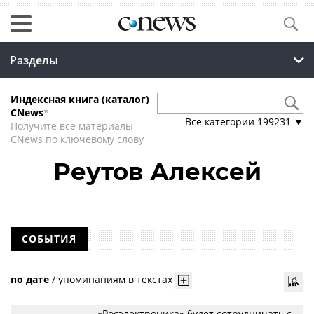
Разделы
Индексная книга (каталог)
CNews
*
Все категории
199231
▼
Получите все материалы
CNews по ключевому слову
Реутов Алексей
СОБЫТИЯ
по дате
/
упоминаниям в текстах
«Росэлектроника» будет сотрудничать с