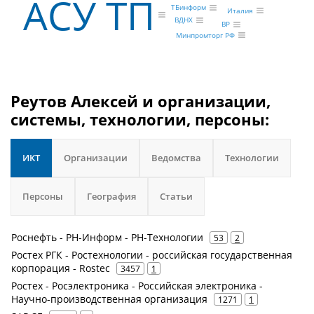
АСУ ТП
ТБинформ
Италия
ВДНХ
BP
Минпромторг РФ
Реутов Алексей и организации,
системы, технологии, персоны:
ИКТ
Организации
Ведомства
Технологии
Персоны
География
Статьи
Роснефть - РН-Информ - РН-Технологии
53
2
Ростех РГК - Ростехнологии - российская государственная
корпорация - Rostec
3457
1
Ростех - Росэлектроника - Российская электроника -
Научно-производственная организация
1271
1