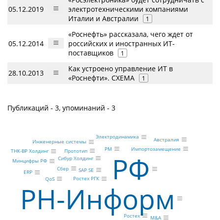
05.12.2019
электротехническими компаниями
Италии и Австралии
1
«Роснефть» рассказала, чего ждет от
05.12.2014
российских и иностранных ИТ-
поставщиков
1
Как устроено управление ИТ в
28.10.2013
«Роснефти». СХЕМА
1
Публикаций - 3, упоминаний - 3
Электродинамика
Австралия
Инженерные системы
PM
Импортозамещение
Прототип
ТНК-ВР Холдинг
РФ
Сибур Холдинг
Минцифры РФ
Сбер
SAP SE
ERP
Ростех РГК
QoS
РН-Информ
Ростех
M&A