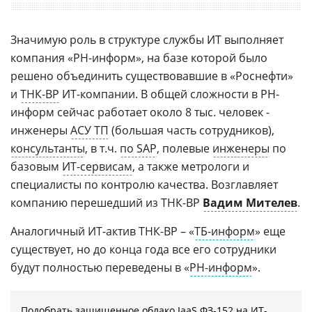
Значимую роль в структуре службы ИТ выполняет
компания «РН-информ», на базе которой было
решено объединить существовавшие в «Роснефти»
и
ТНК-BP
ИТ-компании. В общей сложности в РН-
информ сейчас работает около 8 тыс. человек -
инженеры
АСУ ТП
(большая часть сотрудников),
консультанты
, в т.ч.
по SAP
, полевые
инженеры
по
базовым
ИТ-сервисам
, а также метрологи и
специалисты по контролю качества. Возглавляет
компанию перешедший из ТНК-BP
Вадим Мителев
.
Аналогичный ИТ-актив ТНК-BP – «
ТБ-информ
» еще
существует, но до конца года все его сотрудники
будут полностью переведены в «
РН-информ
».
Подобрать защищенное облако IaaS ФЗ-152 на ИТ-