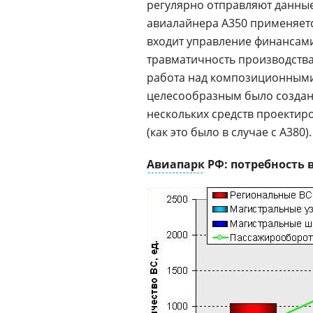
регулярно отправляют данны
авиалайнера А350 применяетс
входит управление финансами
травматичность производства
работа над композиционными 
целесообразным было создани
нескольких средств проектир
(как это было в случае с А380).
Авиапарк
РФ: потребность в