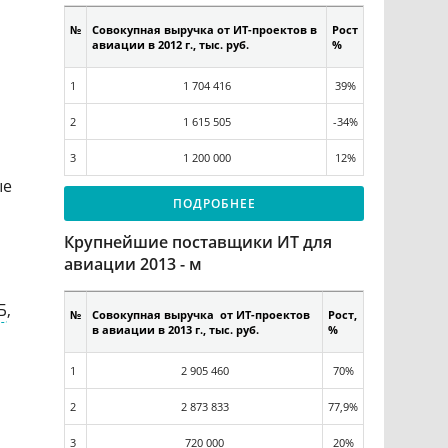
№
Совокупная выручка от ИТ-проектов в
Рост
авиации в 2012 г., тыс. руб.
%
1
1 704 416
39%
2
1 615 505
-34%
3
1 200 000
12%
ые
ПОДРОБНЕЕ
Крупнейшие поставщики ИТ для
авиации 2013 - м
Б
,
№
Совокупная выручка от ИТ-проектов
Рост,
в авиации в 2013 г., тыс. руб.
%
1
2 905 460
70%
2
2 873 833
77,9%
3
720 000
20%