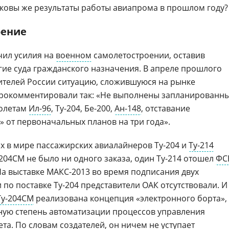
Каковы же результаты работы авиапрома в прошлом году?
оение
чил усилия на
военном
самолетостроении, оставив
гие суда гражданского назначения. В апреле прошлого
ителей России ситуацию, сложившуюся на рынке
прокомментировали так: «Не выполнены запланированн
молетам
Ил-96
, Ту-204, Бе-200,
Ан-148
, отставание
 от первоначальных планов на три года».
 в мире пассажирских авиалайнеров Ту-204 и
Ту-214
-204СМ не было ни одного заказа, один Ту-214 отошел
ФС
На выставке МАКС-2013 во время подписания двух
по поставке Ту-204 представители ОАК отсутствовали. И
Ту-204СМ
реализована концепция «электронного борта»,
ую степень автоматизации процессов управления
ета. По словам создателей, он ничем не уступает