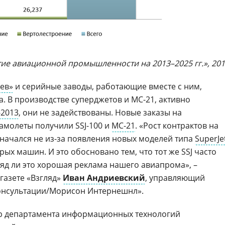
ие авиационной промышленности на 2013–2025 гг.», 20
ев»
и серийные заводы, работающие вместе с ним,
. В производстве суперджетов и МС-21, активно
2013
, они не задействованы. Новые заказы на
амолеты получили SSJ-100 и
МС-21
. «Рост контрактов на
начался не из-за появления новых моделей типа
SuperJe
арых машин. И это обосновано тем, что тот же SSJ часто
ряд ли это хорошая реклама нашего авиапрома», –
газете «Взгляд»
Иван Андриевский
, управляющий
консультации/Морисон Интернешнл».
ор департамента информационных технологий