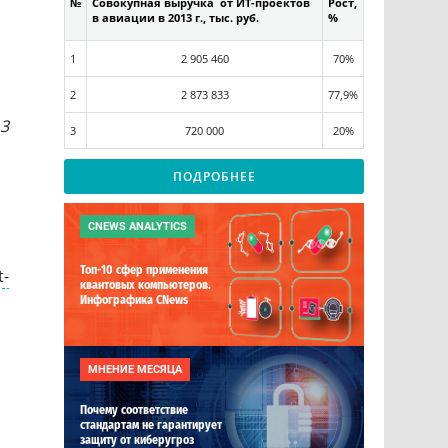
№
Совокупная выручка от ИТ-проектов
Рост,
в авиации в 2013 г., тыс. руб.
%
1
2 905 460
70%
2
2 873 833
77,9%
13
3
720 000
20%
ПОДРОБНЕЕ
CNEWS ANALYTICS
Топ-10 сфер применения
t-
квантовых компьютеров.
Инфографика CNews
МНЕНИЕ МЕСЯЦА
Почему соответствие
стандартам не гарантирует
защиту от киберугроз