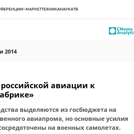
НФЕРЕНЦИИ
МАРКЕТ
ТЕХНИКА
НАУКА
ТВ
и 2014
 российской авиации к
абрике»
едства выделяются
из госбюджета
на
венного авиапрома, но основные усилия
сосредоточены на военных самолетах.