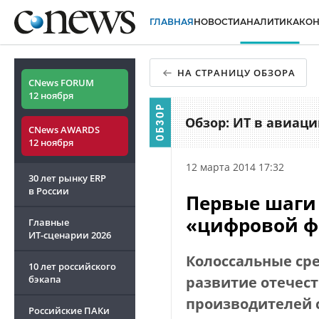
ГЛАВНАЯ
НОВОСТИ
АНАЛИТИКА
КО
НА СТРАНИЦУ ОБЗОРА
CNews FORUM
12 ноября
Обзор: ИТ в авиаци
CNews AWARDS
12 ноября
12 марта 2014 17:32
30 лет рынку ERP
в России
Первые шаги
«цифровой ф
Главные
ИТ-сценарии
2026
Колоссальные ср
10 лет российского
бэкапа
развитие отечест
производителей 
Российские ПАКи