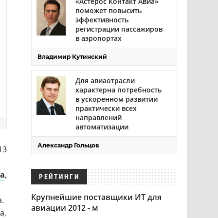
«Астерос Контакт Авиа»
поможет повысить
эффективность
регистрации пассажиров
в аэропортах
Владимир Кутинский
Для авиаотрасли
характерна потребность
в ускоренном развитии
практически всех
направлений
автоматизации
Александр Гольцов
13
а
,
РЕЙТИНГИ
Крупнейшие поставщики ИТ для
.
авиации 2012 - м
а,