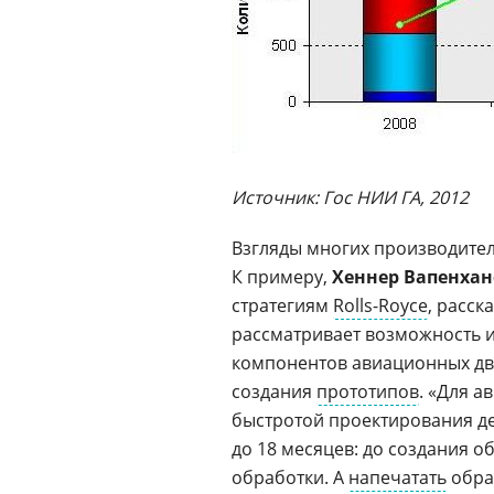
Источник: Гос НИИ ГА, 2012
Взгляды многих производител
К примеру,
Хеннер Вапенхан
стратегиям
Rolls-Royce
, расск
рассматривает возможность и
компонентов авиационных дви
создания
прототипов
. «Для 
быстротой проектирования де
до 18 месяцев: до создания 
обработки. А
напечатать
обра