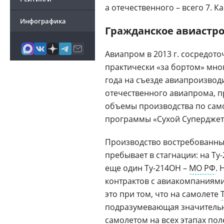
а отечественного – всего 7. 
Инфографика
Гражданское авиастр
Авиапром в 2013 г. сосредото
практически «за бортом» мно
года на съезде авиапроизвод
отечественного авиапрома, 
объемы производства по са
программы «Сухой Суперджет»
Производство востребованных
пребывает в стагнации: на Ту
еще один Ту-214ОН –
МО РФ
. 
контрактов с авиакомпаниями 
это при том, что на самолете
подразумевающая значительн
самолетом на всех этапах пол