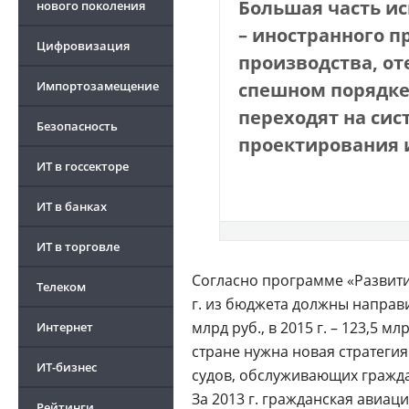
Большая часть
ис
нового поколения
– иностранного 
Цифровизация
производства, от
Импортозамещение
спешном порядке
переходят на си
Безопасность
проектирования и
ИТ в госсекторе
ИТ в банках
ИТ в торговле
Согласно программе «Развити
Телеком
г. из бюджета должны направи
млрд руб., в 2015 г. – 123,5
Интернет
стране нужна новая стратеги
ИТ-бизнес
судов, обслуживающих гражда
За 2013 г. гражданская авиац
Рейтинги