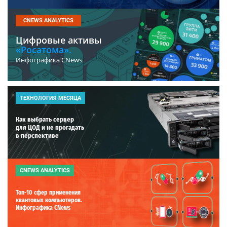
CNEWS ANALYTICS
Цифровые активы
«Росатома».
Инфографика CNews
ТЕХНОЛОГИЯ МЕСЯЦА
Как выбрать сервер
для ЦОД и не прогадать
в перспективе
CNEWS ANALYTICS
Топ-10 сфер применения
квантовых компьютеров.
Инфографика CNews