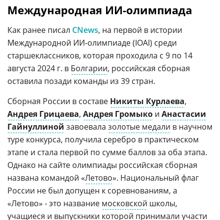
Международная ИИ-олимпиада
Как ранее писал
СNews
, на первой в истории
Международной ИИ-олимпиаде (IOAI) среди
старшеклассников, которая проходила с 9 по 14
августа 2024 г. в
Болгарии
, российская сборная
оставила позади команды из 39 стран.
Сборная России в составе
Никиты Курлаева
,
Андрея Грицаева
,
Андрея Громыко
и
Анастасии
Гайнуллиной
завоевала
золотые медали
в научном
туре конкурса, получила серебро в практическом
этапе и стала первой по сумме баллов за оба этапа.
Однако на сайте олимпиады российская сборная
названа командой «
Летово
». Национальный флаг
России не был допущен к соревнованиям, а
«Летово» - это название
московской
школы,
учащиеся и выпускники которой принимали участи