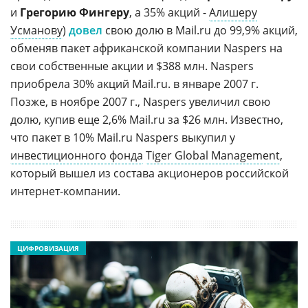
и
Грегорию Фингеру
, а 35% акций -
Алишеру
Усманову
)
довел
свою долю в Mail.ru до 99,9% акций,
обменяв пакет африканской компании Naspers на
свои собственные акции и $388 млн. Naspers
приобрела 30% акций Mail.ru. в январе 2007 г.
Позже, в ноябре 2007 г., Naspers увеличил свою
долю, купив еще 2,6% Mail.ru за $26 млн. Известно,
что пакет в 10% Mail.ru Naspers выкупил у
инвестиционного фонда
Tiger Global Management
,
который вышел из состава акционеров российской
интернет-компании.
ЦИФРОВИЗАЦИЯ