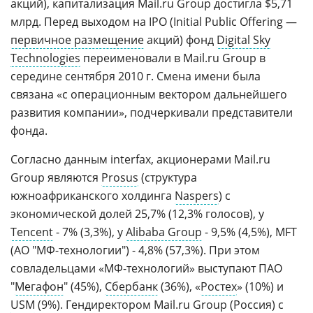
акций), капитализация Mail.ru Group достигла $5,71
млрд. Перед выходом на IPO (Initial Public Offering —
первичное размещение
акций) фонд
Digital Sky
Technologies
переименовали в Mail.ru Group в
середине сентября 2010 г. Смена имени была
связана «с операционным вектором дальнейшего
развития компании», подчеркивали представители
фонда.
Согласно данным interfax, акционерами Mail.ru
Group являются
Prosus
(структура
южноафриканского холдинга
Naspers
) с
экономической долей 25,7% (12,3% голосов), у
Tencent
- 7% (3,3%), у
Alibaba Group
- 9,5% (4,5%), MFT
(АО "МФ-технологии") - 4,8% (57,3%). При этом
совладельцами «МФ-технологий» выступают ПАО
"
Мегафон
" (45%),
Сбербанк
(36%), «
Ростех
» (10%) и
USM
(9%). Гендиректором Mail.ru Group (Россия) с