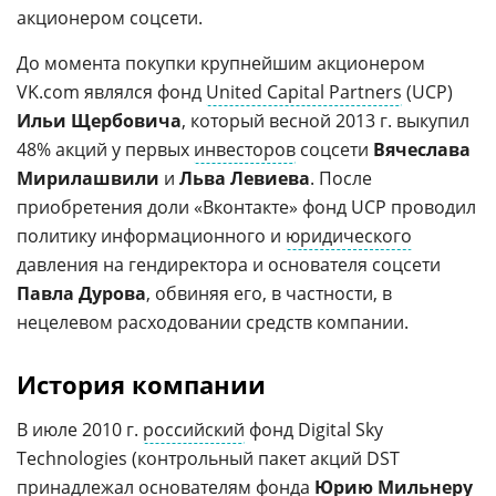
акционером соцсети.
До момента покупки крупнейшим акционером
VK.com являлся фонд
United Capital Partners
(UCP)
Ильи Щербовича
, который весной 2013 г. выкупил
48% акций у первых
инвесторов
соцсети
Вячеслава
Мирилашвили
и
Льва Левиева
. После
приобретения доли «Вконтакте» фонд UCP проводил
политику информационного и
юридического
давления на гендиректора и основателя соцсети
Павла Дурова
, обвиняя его, в частности, в
нецелевом расходовании средств компании.
История компании
В июле 2010 г.
российский
фонд Digital Sky
Technologies (контрольный пакет акций DST
принадлежал основателям фонда
Юрию Мильнеру