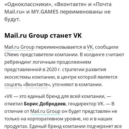
«Одноклассники», «Вконтакте» и «Почта
Mail.ru» и MY.GAMES переименованы не
будут.
Mail.ru Group станет
VK
Mail.ru Group
переименовывается в
VK
, сообщили
CNews представители компании. В холдинге считают
ребрендинг логичным продолжением
представленной в 2020 г. стратегии развития
экосистемы компании, в центре которой является
соцсеть
«
Вконтакте
», уточняют в компании.
«VK — это единый бренд для всей компании, —
отметил
Борис Добродеев
, гендиректор VK. — В
отличие от
Mail.ru Group
он будет представлен не
только на корпоративном уровне, но и в наших
продуктах. Единый бренд компании подчеркнет все