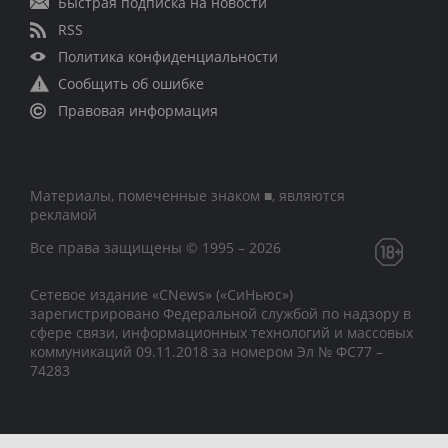
Быстрая подписка на новости
RSS
Политика конфиденциальности
Сообщить об ошибке
Правовая информация
Материалы, помеченные знаком ■, являются
рекламой
Все права защищены © 1995 – 2026
Сетевое издание «CNews» («СиНьюс»)
зарегистрировано Федеральной службой по надзору в
сфере связи, информационных технологий и массовых
коммуникаций 09.11.2018 за номером Эл № ФС77 –
74283