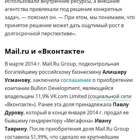
использовали внутренние ресурсы, а внешние
агентства привлекали под решение конкретных
задач, — пояснил он. — При этом, мы понимаем, что
принятое решение может дать ощутимый​ рост в
долгосрочной перспективе».
Mail.ru и «Вконтакте»
В марте 2014 г. Mail.Ru Group, подконтрольная
богатейшему российскому бизнесмену
Алишеру
Усманову
, заключила
соглашение
о приобретении
компании Bullion Development, являющейся
владельцем 11,9% VK.com Limited (
социальной сети
«Вконтакте»). Ранее эта доля принадлежала
Павлу
Дурову
, который в конце января 2014 г. продал ее
бывшему гендиректору «Мегафона»
Ивану
Таврину
. После приобретения доля Mail.Ru Group
составила 51,99%, что сделало ее крупнейшим