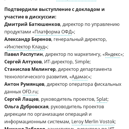
Подтвердили выступление с докладом и
участие в дискуссии:
Дмитрий Батюшенков
, директор по управлению
продуктами «
Платформа ОФД
»;
Александр Беренов
, генеральный директор,
«
Инспектор Клауд
»;
Павел Распутин
, директор по маркетингу, «
Яндекс
»;
Сергей Алтухов
, ИТ-директор, Simple;
Станислав Мелингер
, директор департамента
технологического развития, «
Адамас
»;
Антон Румянцев
, директор оператора фискальных
данных
OFD.ru
;
Сергей Лащев
, руководитель проектов,
Splat
;
Ольга Дубровская
, руководитель проектов
дирекции по организации операций и
информационным системам,
Leroy Merlin Vostok
;