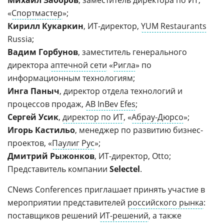
Михаил Заборов
, заместитель директора по ИТ,
«
Спортмастер
»;
Кирилл Кукаркин
, ИТ-директор,
YUM Restaurants
Russia;
Вадим Горбунов
, заместитель генерального
директора
аптечной сети
«
Ригла
» по
информационным технологиям;
Инга Паныч
, директор отдела технологий и
процессов продаж,
AB InBev Efes
;
Сергей Усик
,
директор по ИТ
, «
Абрау-Дюрсо
»;
Игорь Кастильо
, менеджер по развитию бизнес-
проектов, «
Паулиг Рус
»;
Дмитрий Рыжонков
, ИТ-директор, Otto;
Представитель компании
Selectel
.
CNews Conferences приглашает принять участие в
мероприятии представителей
российского рынка
:
поставщиков решений
ИТ-решений
, а также