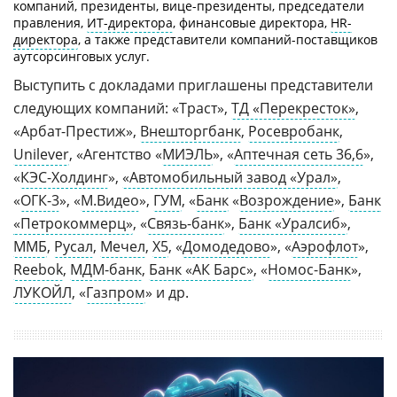
компаний, президенты, вице-президенты, председатели
правления,
ИТ-директора
, финансовые директора,
HR-
директора
, а также представители компаний-поставщиков
аутсорсинговых услуг.
Выступить с докладами приглашены представители
следующих компаний: «Траст»,
ТД «Перекресток»
,
«Арбат-Престиж»,
Внешторгбанк
,
Росевробанк
,
Unilever
, «Агентство «
МИЭЛЬ
», «
Аптечная сеть 36,6
»,
«
КЭС-Холдинг
»,
«Автомобильный завод «Урал»
,
«
ОГК-3
», «
М.Видео
»,
ГУМ
, «
Банк
«
Возрождение
»,
Банк
«Петрокоммерц»
, «
Связь-банк
»,
Банк «Уралсиб»
,
ММБ
,
Русал
,
Мечел
,
X5
, «
Домодедово
», «
Аэрофлот
»,
Reebok
,
МДМ-банк
,
Банк «АК Барс»
, «
Номос-Банк
»,
ЛУКОЙЛ
, «
Газпром
» и др.