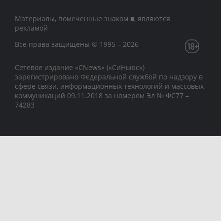
Материалы, помеченные знаком ■, являются
рекламой
Все права защищены © 1995 – 2026
Сетевое издание «CNews» («СиНьюс»)
зарегистрировано Федеральной службой по надзору в
сфере связи, информационных технологий и массовых
коммуникаций 09.11.2018 за номером Эл № ФС77 –
74283