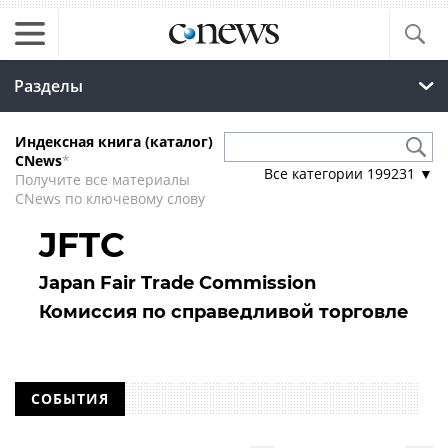
Разделы
Индексная книга (каталог)
CNews
*
Все категории
199231
▼
Получите все материалы
CNews по ключевому слову
JFTC
Japan Fair Trade Commission
Комиссия по справедливой торговле
СОБЫТИЯ