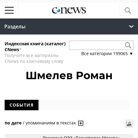
Разделы
Индексная книга (каталог)
CNews
*
Все категории
199065
▼
Получите все материалы
CNews по ключевому слову
Шмелев Роман
СОБЫТИЯ
по дате
/
упоминаниям в текстах
Резидент ОЭЗ «Технополис Москва»