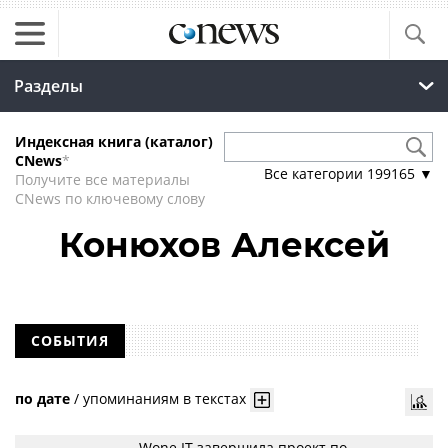
Разделы
Индексная книга (каталог)
CNews
*
Все категории
199165
▼
Получите все материалы
CNews по ключевому слову
Конюхов Алексей
СОБЫТИЯ
по дате
/
упоминаниям в текстах
Wone IT завершила проект по