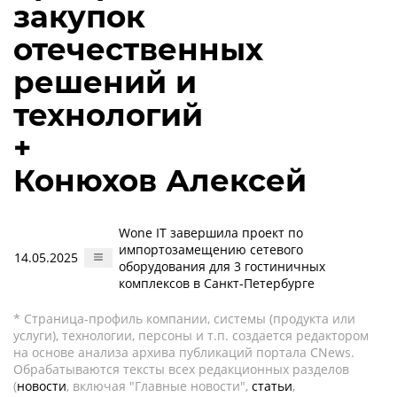
закупок
отечественных
решений и
технологий
+
Конюхов Алексей
Wone IT завершила проект по
импортозамещению сетевого
14.05.2025
оборудования для 3 гостиничных
комплексов в Санкт-Петербурге
* Страница-профиль компании, системы (продукта или
услуги), технологии, персоны и т.п. создается редактором
на основе анализа архива публикаций портала CNews.
Обрабатываются тексты всех редакционных разделов
(
новости
, включая "Главные новости",
статьи
,