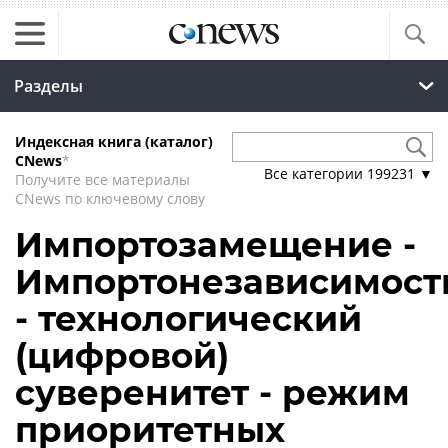
Разделы
Индексная книга (каталог)
CNews
*
Все категории
199231
▼
Получите все материалы
CNews по ключевому слову
Импортозамещение -
Импортонезависимост
- технологический
(цифровой)
суверенитет - режим
приоритетных