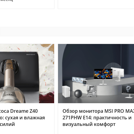
оса Dreame Z40
Обзор монитора MSI PRO MA
o: сухая и влажная
271PHW E14: практичность и
усилий
визуальный комфорт