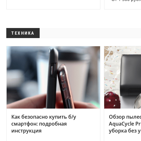
ТЕХНИКА
Как безопасно купить б/у
Обзор пылес
смартфон: подробная
AquaCycle Pr
инструкция
уборка без 