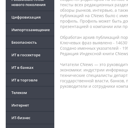
нового поколения
тексты всех редакционных раздел
обзоры рынков, интервью, а такж
публикаций на CNews было с име
Цифровизация
профиль. Профиль может быть до
презентацией о компании или про
Импортозамещение
Обработан архив публикаций порт
Безопасность
Ключевых фраз выявлено - 146301
Создано именных указателей - 19
Редакция Индексной книги CNews
ИТ в госсекторе
Читатели CNews — это руководит
ИТ в банках
экономики: индустрии информаци
технические специалисты депар
ИТ в торговле
государственной власти, банков,
руководители и сотрудники комп
Телеком
Интернет
ИТ-бизнес