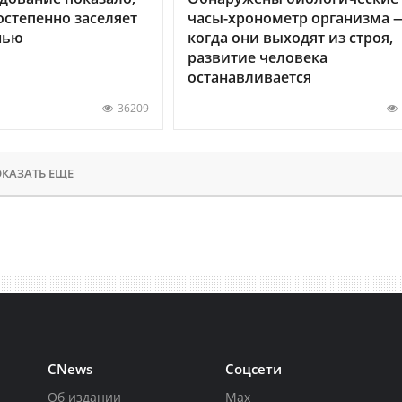
остепенно заселяет
часы-хронометр организма 
нью
когда они выходят из строя,
развитие человека
останавливается
36209
КАЗАТЬ ЕЩЕ
CNews
Соцсети
Об издании
Max