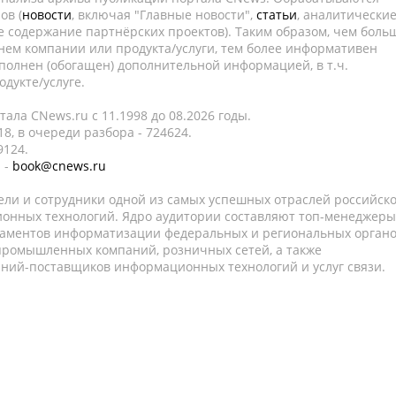
ов (
новости
, включая "Главные новости",
статьи
, аналитически
е содержание партнёрских проектов). Таким образом, чем боль
нем компании или продукта/услуги, тем более информативен
полнен (обогащен) дополнительной информацией, в т.ч.
дукте/услуге.
ала CNews.ru c 11.1998 до 08.2026 годы.
8, в очереди разбора - 724624.
9124.
 -
book@cnews.ru
ели и сотрудники одной из самых успешных отраслей российск
онных технологий. Ядро аудитории составляют топ-менеджеры
таментов информатизации федеральных и региональных орган
 промышленных компаний, розничных сетей, а также
аний-поставщиков информационных технологий и услуг связи.