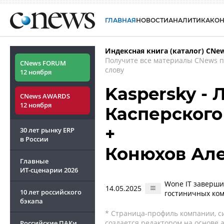
ГЛАВНАЯ
НОВОСТИ
АНАЛИТИКА
КО
Индексная книга (каталог) CNe
Получите все материалы CNews 
CNews FORUM
слову
12 ноября
Kaspersky -
CNews AWARDS
12 ноября
Касперского
+
30 лет рынку ERP
в России
Конюхов Ал
Главные
ИТ-сценарии
2026
Wone IT заверши
14.05.2025
10 лет российского
гостиничных ком
бэкапа
* Страница-профиль компании, сис
создается редактором на основе
Российские ПАКи