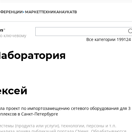
НФЕРЕНЦИИ
МАРКЕТ
ТЕХНИКА
НАУКА
ТВ
ws
*
по ключевому
Все категории
199124
 Лаборатория
ексей
ла проект по импортозамещению сетевого оборудования для 3
плексов в Санкт-Петербурге
темы (продукта или услуги), технологии, персоны и т.п.
 анализа архива публикаций портала CNews. Обрабатываются