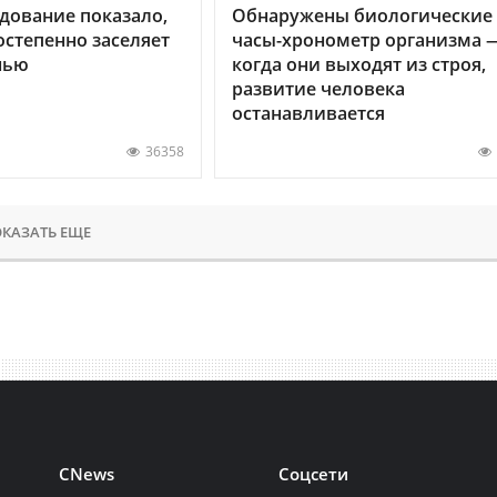
дование показало,
Обнаружены биологические
остепенно заселяет
часы-хронометр организма 
нью
когда они выходят из строя,
развитие человека
останавливается
36358
КАЗАТЬ ЕЩЕ
CNews
Соцсети