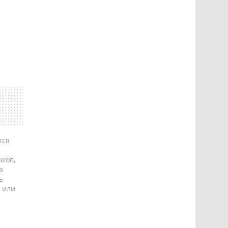
тся
ков,
а
ь
 или