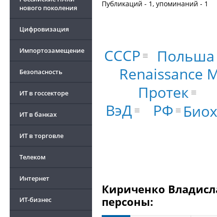
Публикаций - 1, упоминаний - 1
нового поколения
Цифровизация
СССР
Польша
Импортозамещение
Renaissance 
Безопасность
Протек
ИТ в госсекторе
РФ
ВэД
Био
ИТ в банках
ИТ в торговле
Телеком
Интернет
Кириченко Владисла
персоны:
ИТ-бизнес