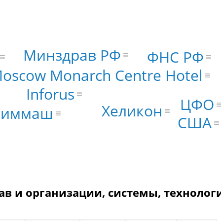
Минздрав РФ
ФНС РФ
Moscow Monarch Centre Hotel
Inforus
ЦФО
Хеликон
химмаш
США
в и организации, системы, технолог