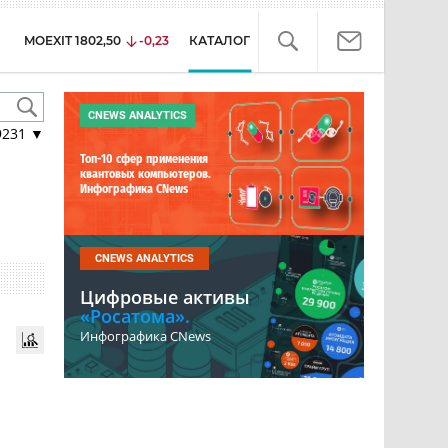
MOEXIT
1802,50
-0,23
КАТАЛОГ
CNEWS ANALYTICS
9231
▼
Топ-10 сфер применения
квантовых компьютеров.
Инфографика CNews
CNEWS ANALYTICS
Цифровые активы
«Росатома».
Инфографика CNews