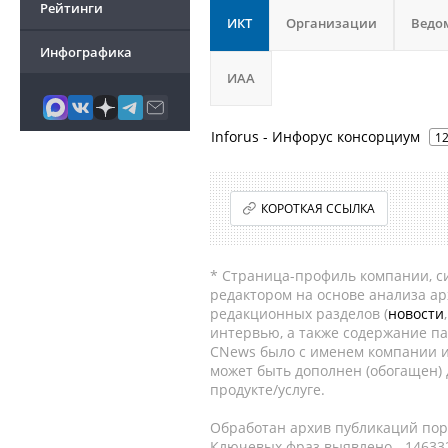
Рейтинги
ИКТ
Организации
Ведо
Инфографика
ИАА
Inforus - Инфорус консорциум
1
КОРОТКАЯ ССЫЛКА
* Страница-профиль компании, сис
редактором на основе анализа а
редакционных разделов (
новости
интервью, а также содержание па
CNews было с именем компании и
может быть дополнен (обогащен)
продукте/услуге.
Обработан архив публикаций порт
Ключевых фраз выявлено - 146332