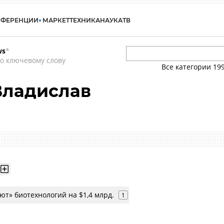
НФЕРЕНЦИИ
МАРКЕТ
ТЕХНИКА
НАУКА
ТВ
ws
*
о ключевому слову
Все категории
19
Владислав
ют» биотехнологий на $1,4 млрд.
1