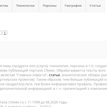
мства
Технологии
Персоны
География
Статьи
2
1
темы (продукта или услуги), технологии, персоны и т.п. создае
рхива публикаций портала CNews. Обрабатываются тексты всех
, включая "Главные новости",
статьи
, аналитические обзоры рын
ртнёрских проектов). Таким образом, чем больше публикаций н
ли продукта/услуги, тем более информативен профиль. Профил
 дополнительной информацией, в т.ч. презентацией о компании
ала CNews.ru c 11.1998 до 08.2026 годы.
8, в очереди разбора - 724413.