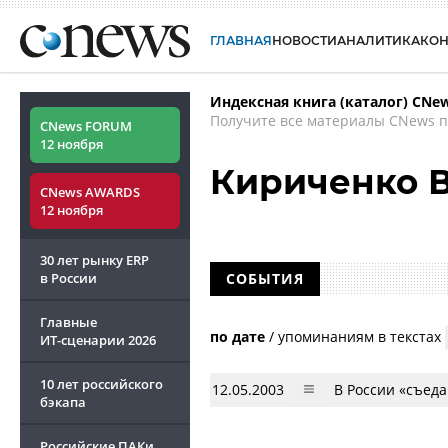
ГЛАВНАЯ
НОВОСТИ
АНАЛИТИКА
КО
Индексная книга (каталог) CNe
Получите все материалы CNews п
CNews FORUM
12 ноября
Кириченко 
CNews AWARDS
12 ноября
30 лет рынку ERP
в России
СОБЫТИЯ
Главные
по дате
/
упоминаниям в текстах
ИТ-сценарии
2026
10 лет российского
12.05.2003
В России «съеда
бэкапа
Российские ПАКи