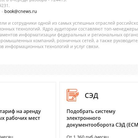
9231.
 -
book@cnews.ru
ели и сотрудники одной из самых успешных отраслей российск
онных технологий. Ядро аудитории составляют топ-менеджеры
таментов информатизации федеральных и региональных орган
 промышленных компаний, розничных сетей, а также руководите
в информационных технологий и услуг связи.
I
СЭД
тариф на аренду
Подобрать систему
х рабочих мест
электронного
документооборота СЭД (ECM
/месяц
От 1 360 руб./месяц