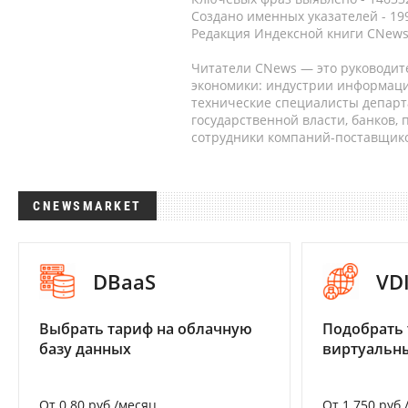
Создано именных указателей - 19
Редакция Индексной книги CNews
Читатели CNews — это руководит
экономики: индустрии информаци
технические специалисты депар
государственной власти, банков,
сотрудники компаний-поставщико
CNEWSMARKET
DBaaS
VD
Выбрать тариф на облачную
Подобрать 
базу данных
виртуальны
От 0.80 руб./месяц
От 1 750 руб.