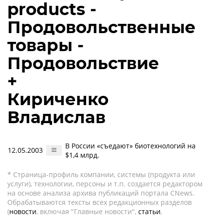
products -
Продовольственные
товары -
Продовольствие
+
Кириченко
Владислав
В России «съедают» биотехнологий на
12.05.2003
$1,4 млрд.
* Страница-профиль компании, системы (продукта или
услуги), технологии, персоны и т.п. создается редактором
на основе анализа архива публикаций портала CNews.
Обрабатываются тексты всех редакционных разделов
(
новости
, включая "Главные новости",
статьи
,