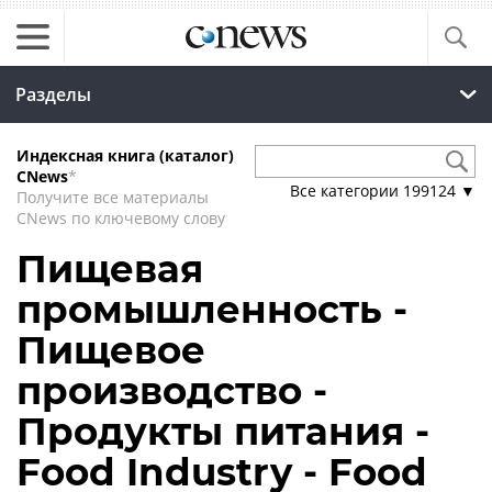
Разделы
Индексная книга (каталог)
CNews
*
Все категории
199124
▼
Получите все материалы
CNews по ключевому слову
Пищевая
промышленность -
Пищевое
производство -
Продукты питания -
Food Industry - Food