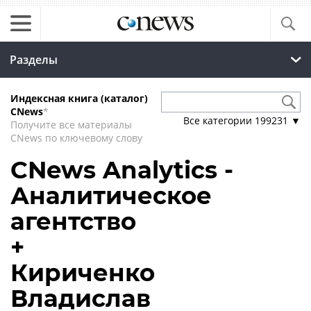
Разделы
Индексная книга (каталог)
CNews
*
Все категории
199231
▼
Получите все материалы
CNews по ключевому слову
CNews Analytics -
Аналитическое
агентство
+
Кириченко
Владислав