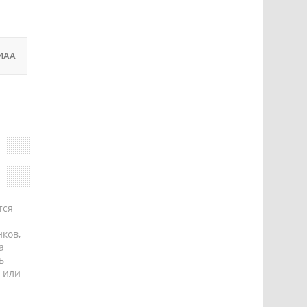
ИАА
тся
ков,
а
ь
 или