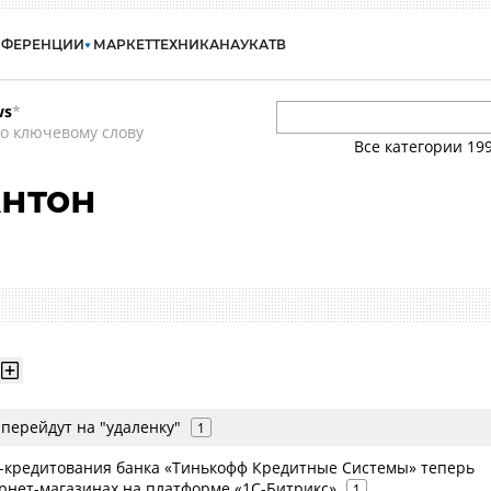
НФЕРЕНЦИИ
МАРКЕТ
ТЕХНИКА
НАУКА
ТВ
ws
*
о ключевому слову
Все категории
19
Антон
перейдут на "удаленку"
1
-кредитования банка «Тинькофф Кредитные Системы» теперь
ернет-магазинах на платформе «1С-Битрикс»
1