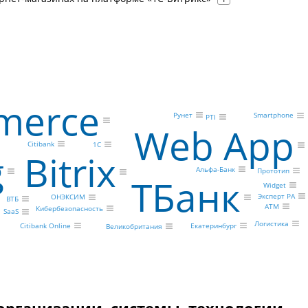
merce
Рунет
Smartphone
PTI
Web App
Citibank
1С
g
Bitrix
Альфа-Банк
Прототип
ТБанк
Widget
Эксперт РА
ОНЭКСИМ
ВТБ
ATM
Кибербезопасность
SaaS
Логистика
Екатеринбург
Citibank Online
Великобритания