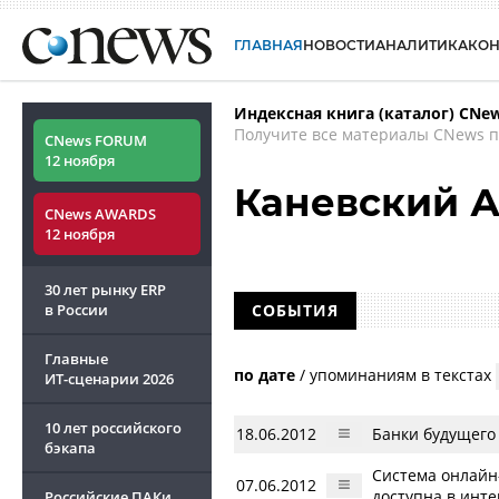
ГЛАВНАЯ
НОВОСТИ
АНАЛИТИКА
КО
Индексная книга (каталог) CNe
Получите все материалы CNews п
CNews FORUM
12 ноября
Каневский 
CNews AWARDS
12 ноября
30 лет рынку ERP
в России
СОБЫТИЯ
Главные
по дате
/
упоминаниям в текстах
ИТ-сценарии
2026
10 лет российского
18.06.2012
Банки будущего 
бэкапа
Система онлайн
07.06.2012
доступна в инт
Российские ПАКи