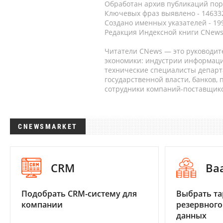
Обработан архив публикаций порт
Ключевых фраз выявлено - 146332
Создано именных указателей - 19
Редакция Индексной книги CNews
Читатели CNews — это руководит
экономики: индустрии информаци
технические специалисты депар
государственной власти, банков,
сотрудники компаний-поставщико
CNEWSMARKET
CRM
Ba
Подобрать CRM-систему для
Выбрать та
компании
резервного
данных