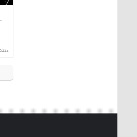
—
5222