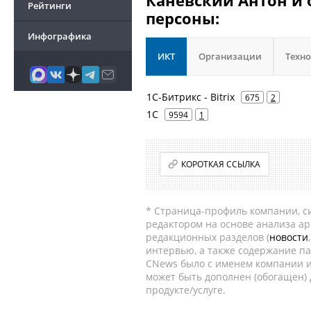
Каневский Антон и 
Рейтинги
персоны:
Инфографика
ИКТ
Организации
Техн
1С-Битрикс - Bitrix
675
2
1С
9594
1
КОРОТКАЯ ССЫЛКА
* Страница-профиль компании, сис
редактором на основе анализа а
редакционных разделов (
новости
интервью, а также содержание па
CNews было с именем компании и
может быть дополнен (обогащен)
продукте/услуге.