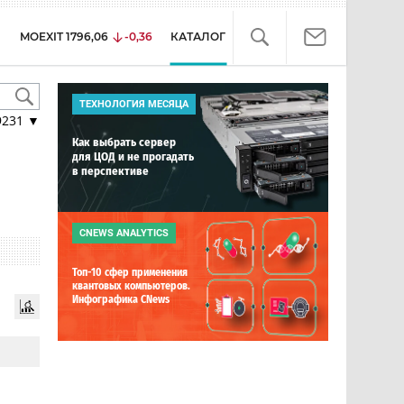
MOEXIT
1796,06
-0,36
КАТАЛОГ
ТЕХНОЛОГИЯ МЕСЯЦА
9231
▼
Как выбрать сервер
для ЦОД и не прогадать
в перспективе
CNEWS ANALYTICS
Топ-10 сфер применения
квантовых компьютеров.
Инфографика CNews