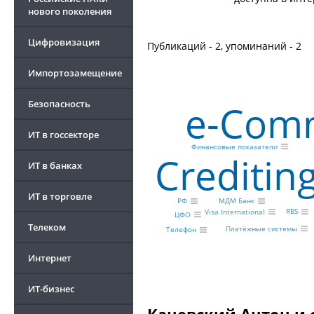
нового поколения
Цифровизация
Публикаций - 2, упоминаний - 2
Импортозамещение
e-Com
Безопасность
ИТ в госсекторе
Финансовые показатели
Сreditin
ИТ в банках
ИТ в торговле
РФ
МДМ Банк
RBS
Visa International
ЦФО
Телеком
Платёжные системы
Телефон
Интернет
ИТ-бизнес