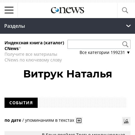
Разделы
Индексная книга (каталог)
CNews
*
Все категории
199231
▼
Получите все материалы
CNews по ключевому слову
Витрук Наталья
СОБЫТИЯ
по дате
/
упоминаниям в текстах
В Брно пройдет Третья международная