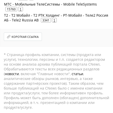
МТС - Мобильные ТелеСистемы - Mobile TeleSystems
15760
1
Т2 - Т2 Мобайл - Т2 РТК Холдинг - РТ-Мобайл - Теле2 Россия
АБ - Tele2 Russia AB
3341
1
КОРОТКАЯ ССЫЛКА
* Страница-профиль компании, системы (продукта или
услуги), технологии, персоны и т.п. создается редактором
на основе анализа архива публикаций портала CNews.
Обрабатываются тексты всех редакционных разделов
(
новости
, включая "Главные новости",
статьи
,
аналитические обзоры рынков, интервью, а также
содержание партнёрских проектов). Таким образом, чем
больше публикаций на CNews было с именем компании
или продукта/услуги, тем более информативен профиль.
Профиль может быть дополнен (обогащен) дополнительной
информацией, в т.ч. презентацией о компании или
продукте/услуге.