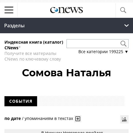
Разделы
Индексная книга (каталог)
CNews
*
Все категории
199225
▼
Получите все материалы
CNews по ключевому слову
Сомова Наталья
СОБЫТИЯ
по дате
/
упоминаниям в текстах
В Нижнем Новгороде пройдет