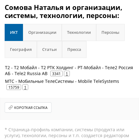
Сомова Наталья и организации,
системы, технологии, персоны:
ИКТ
Организации
Технологии
Персоны
География
Статьи
Пресса
Т2 - Т2 Мобайл - Т2 РТК Холдинг - РТ-Мобайл - Теле2 Россия
АБ - Tele2 Russia AB
3341
1
МТС - Мобильные ТелеСистемы - Mobile TeleSystems
15759
1
КОРОТКАЯ ССЫЛКА
* Страница-профиль компании, системы (продукта или
услуги), технологии, персоны и т.п. создается редактором