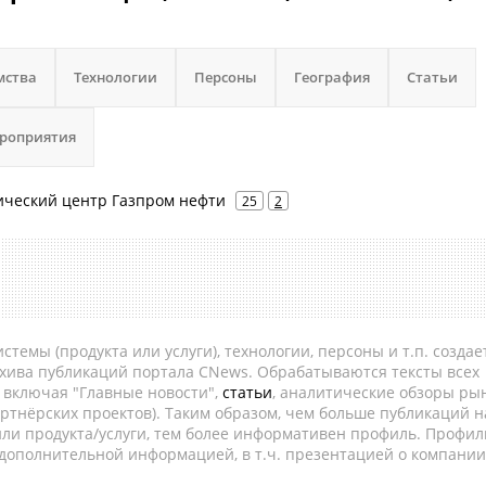
мства
Технологии
Персоны
География
Статьи
роприятия
ический центр Газпром нефти
25
2
темы (продукта или услуги), технологии, персоны и т.п. создае
рхива публикаций портала CNews. Обрабатываются тексты всех
, включая "Главные новости",
статьи
, аналитические обзоры рын
ртнёрских проектов). Таким образом, чем больше публикаций н
ли продукта/услуги, тем более информативен профиль. Профил
 дополнительной информацией, в т.ч. презентацией о компании