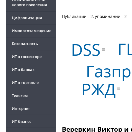
нового поколения
Публикаций - 2, упоминаний - 2
Цифровизация
Импортозамещение
Г
DSS
Безопасность
ИТ в госсекторе
Газп
ИТ в банках
РЖД
ИТ в торговле
Телеком
Интернет
ИТ-бизнес
Веревкин Виктор и 