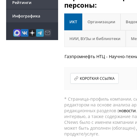
Рейтинги
персоны:
Инфографика
ИКТ
Организации
Ведо
НИИ, ВУЗы и библиотеки
Ме
Газпромнефть НТЦ - Научно-техн
КОРОТКАЯ ССЫЛКА
* Страница-профиль компании, сис
редактором на основе анализа а
редакционных разделов (
новости
интервью, а также содержание па
CNews было с именем компании и
может быть дополнен (обогащен)
продукте/услуге.