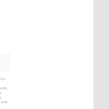
тся
ков,
а
ь
 или