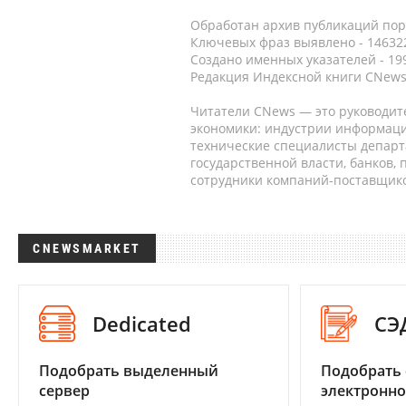
Обработан архив публикаций порт
Ключевых фраз выявлено - 146322
Создано именных указателей - 19
Редакция Индексной книги CNews
Читатели CNews — это руководит
экономики: индустрии информаци
технические специалисты депар
государственной власти, банков,
сотрудники компаний-поставщико
CNEWSMARKET
Dedicated
СЭ
Подобрать выделенный
Подобрать 
сервер
электронно