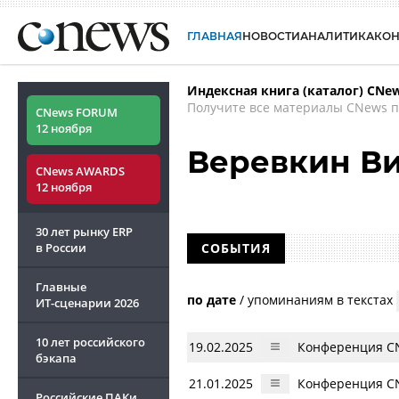
ГЛАВНАЯ
НОВОСТИ
АНАЛИТИКА
КО
Индексная книга (каталог) CNe
Получите все материалы CNews п
CNews FORUM
12 ноября
Веревкин В
CNews AWARDS
12 ноября
30 лет рынку ERP
в России
СОБЫТИЯ
Главные
по дате
/
упоминаниям в текстах
ИТ-сценарии
2026
10 лет российского
19.02.2025
Конференция CN
бэкапа
21.01.2025
Конференция CN
Российские ПАКи