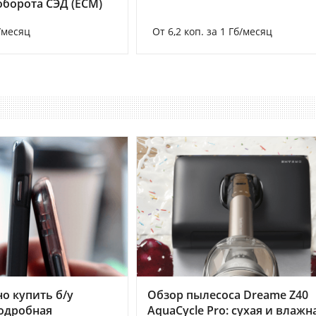
борота СЭД (ECM)
/месяц
От 6,2 коп. за 1 Гб/месяц
но купить б/у
Обзор пылесоса Dreame Z40
подробная
AquaCycle Pro: сухая и влажн