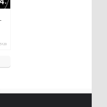
—
5120