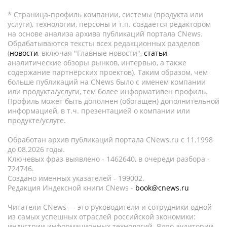
* Страница-профиль компании, системы (продукта или
услуги), технологии, персоны и т.п. создается редактором
на основе анализа архива публикаций портала CNews.
Обрабатываются тексты всех редакционных разделов
(
новости
, включая "Главные новости",
статьи
,
аналитические обзоры рынков, интервью, а также
содержание партнёрских проектов). Таким образом, чем
больше публикаций на CNews было с именем компании
или продукта/услуги, тем более информативен профиль.
Профиль может быть дополнен (обогащен) дополнительной
информацией, в т.ч. презентацией о компании или
продукте/услуге.
Обработан архив публикаций портала CNews.ru c 11.1998
до 08.2026 годы.
Ключевых фраз выявлено - 1462640, в очереди разбора -
724746.
Создано именных указателей - 199002.
Редакция Индексной книги CNews -
book@cnews.ru
Читатели CNews — это руководители и сотрудники одной
из самых успешных отраслей российской экономики:
индустрии информационных технологий. Ядро аудитории