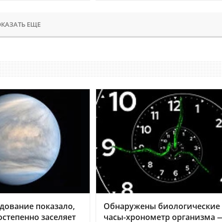
КАЗАТЬ ЕЩЕ
дование показало,
Обнаружены биологические
остепенно заселяет
часы-хронометр организма 