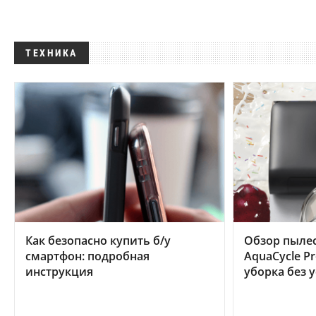
ТЕХНИКА
Как безопасно купить б/у
Обзор пылес
смартфон: подробная
AquaCycle Pr
инструкция
уборка без 