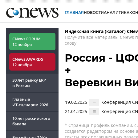
ГЛАВНАЯ
НОВОСТИ
АНАЛИТИКА
КО
Индексная книга (каталог) CNe
Получите все материалы CNews 
CNews FORUM
слову
12 ноября
Россия - ЦФ
CNews AWARDS
12 ноября
+
Веревкин В
30 лет рынку ERP
в России
Главные
19.02.2025
Конференция CNe
ИТ-сценарии
2026
21.01.2025
Конференция CNe
10 лет российского
бэкапа
* Страница-профиль компании, сис
создается редактором на основе
тексты всех редакционных раздел
Российские ПАКи