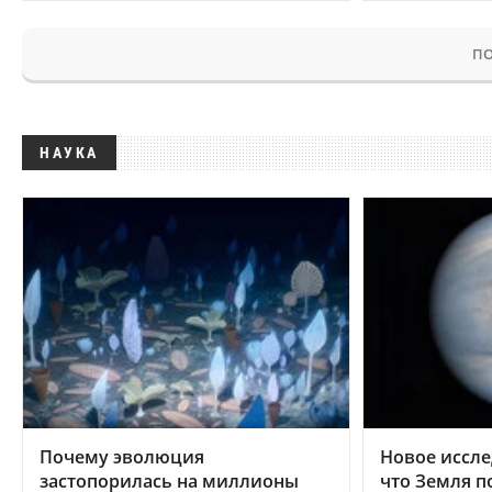
ПО
НАУКА
Почему эволюция
Новое иссле
застопорилась на миллионы
что Земля п