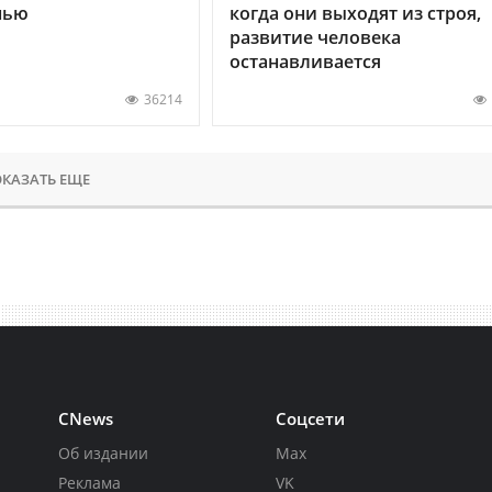
нью
когда они выходят из строя,
развитие человека
останавливается
36214
КАЗАТЬ ЕЩЕ
CNews
Соцсети
Об издании
Max
Реклама
VK