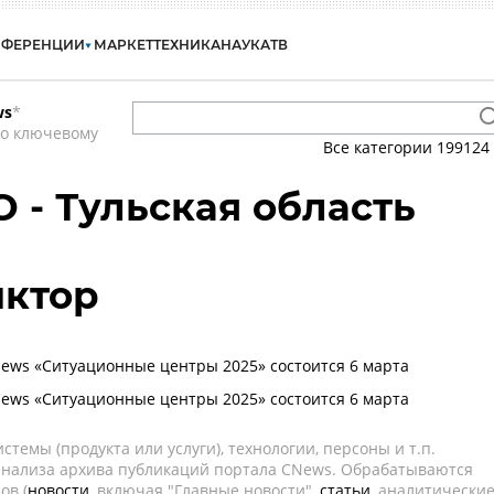
НФЕРЕНЦИИ
МАРКЕТ
ТЕХНИКА
НАУКА
ТВ
ws
*
по ключевому
Все категории
199124
О - Тульская область
иктор
ws «Ситуационные центры 2025» состоится 6 марта
ws «Ситуационные центры 2025» состоится 6 марта
темы (продукта или услуги), технологии, персоны и т.п.
 анализа архива публикаций портала CNews. Обрабатываются
ов (
новости
, включая "Главные новости",
статьи
, аналитически