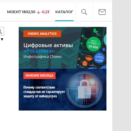
MOEXIT
1802,50
-0,23
КАТАЛОГ
CNEWS ANALYTICS
▼
Цифровые активы
«Росатома».
Инфографика CNews
МНЕНИЕ МЕСЯЦА
Почему соответствие
стандартам не гарантирует
защиту от киберугроз
е