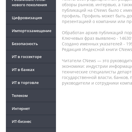
обзоры рынков, интервью, а такж
нового поколения
публикаций на CNews было с име
профиль. Профиль может быть до
Цифровизация
презентацией о компании или про
Импортозамещение
Обработан архив публикаций порт
Ключевых фраз выявлено - 146301
Безопасность
Создано именных указателей - 19
Редакция Индексной книги CNews
ИТ в госсекторе
Читатели CNews — это руководит
экономики: индустрии информаци
ИТ в банках
технические специалисты депар
государственной власти, банков,
ИТ в торговле
руководители и сотрудники комп
Телеком
Интернет
ИТ-бизнес