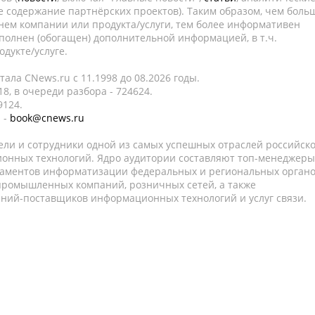
е содержание партнёрских проектов). Таким образом, чем боль
нем компании или продукта/услуги, тем более информативен
полнен (обогащен) дополнительной информацией, в т.ч.
дукте/услуге.
ала CNews.ru c 11.1998 до 08.2026 годы.
8, в очереди разбора - 724624.
9124.
 -
book@cnews.ru
ели и сотрудники одной из самых успешных отраслей российск
онных технологий. Ядро аудитории составляют топ-менеджеры
таментов информатизации федеральных и региональных орган
 промышленных компаний, розничных сетей, а также
аний-поставщиков информационных технологий и услуг связи.