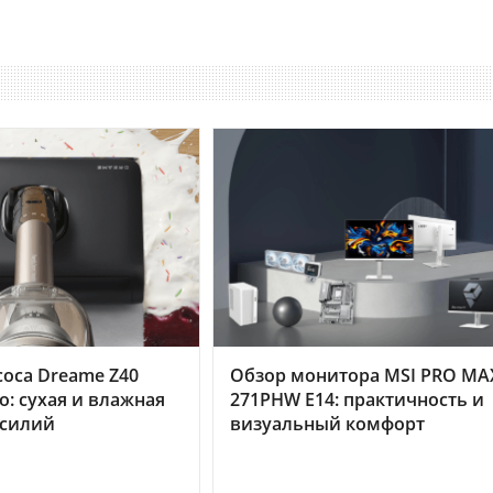
оса Dreame Z40
Обзор монитора MSI PRO MA
o: сухая и влажная
271PHW E14: практичность и
усилий
визуальный комфорт