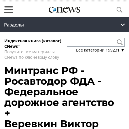
Разделы
Индексная книга (каталог)
CNews
*
Все категории
199231
▼
Получите все материалы
CNews по ключевому слову
Минтранс РФ -
Росавтодор ФДА -
Федеральное
дорожное агентство
+
Веревкин Виктор