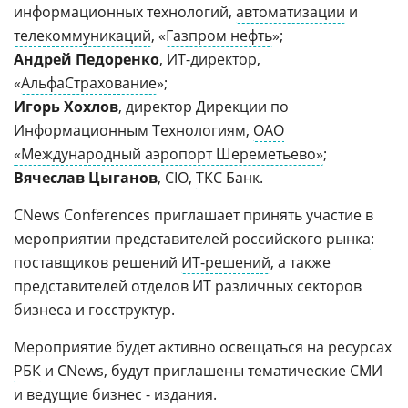
информационных технологий,
автоматизации
и
телекоммуникаций
, «
Газпром нефть
»;
Андрей Педоренко
, ИТ-директор,
«
АльфаСтрахование
»;
Игорь Хохлов
, директор Дирекции по
Информационным Технологиям,
ОАО
«Международный аэропорт Шереметьево»
;
Вячеслав Цыганов
, CIO,
ТКС Банк
.
CNews Conferences приглашает принять участие в
мероприятии представителей
российского рынка
:
поставщиков решений
ИТ-решений
, а также
представителей отделов ИТ различных секторов
бизнеса и госструктур.
Мероприятие будет активно освещаться на ресурсах
РБК
и CNews, будут приглашены тематические СМИ
и ведущие бизнес - издания.