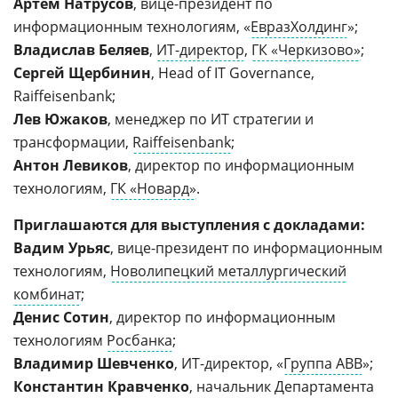
Артем Натрусов
, вице-президент по
информационным технологиям, «
ЕвразХолдинг
»;
Владислав Беляев
,
ИТ-директор
,
ГК «Черкизово»
;
Сергей Щербинин
, Head of IT Governance,
Raiffeisenbank;
Лев Южаков
, менеджер по ИТ стратегии и
трансформации,
Raiffeisenbank
;
Антон Левиков
, директор по информационным
технологиям,
ГК «Новард»
.
Приглашаются для выступления с докладами:
Вадим Урьяс
, вице-президент по информационным
технологиям,
Новолипецкий металлургический
комбинат
;
Денис Сотин
, директор по информационным
технологиям
Росбанка
;
Владимир Шевченко
, ИТ-директор, «
Группа АBB
»;
Константин Кравченко
, начальник Департамента