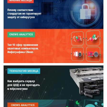
МНЕНИЕ МЕСЯЦА
Почему соответствие
стандартам не гарантирует
защиту от киберугроз
CNEWS ANALYTICS
Топ-10 сфер применения
квантовых компьютеров.
Инфографика CNews
ТЕХНОЛОГИЯ МЕСЯЦА
Как выбрать сервер
для ЦОД и не прогадать
в перспективе
CNEWS ANALYTICS