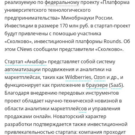
реализуемую по
федеральному
проекту «Платформа
университетского технологического
предпринимательства» Минобрнауки России.
Инвестиции в размере 170 млн руб. в стартап-проект
будут привлечены с помощью участника
«Сколково», инвестиционной платформы Rounds. Об
этом CNews сообщили представители «Сколково».
Стартап «Анабар»
представляет собой систему
автоматизации
продвижения и аналитики на
маркетплейсах, таких как
Wildberries
,
Ozon
и др., и
функционирует как приложение в
браузере
(
SaaS
).
Благодаря внедрению передовых инструментов
проект обладает научно-технической новизной в
области аналитики маркетплей
сов
и управления
продажами онлайн. Новаторский характер
разработки подтверждается также инвестиционной
привлекательностью стартапа: компания проходит