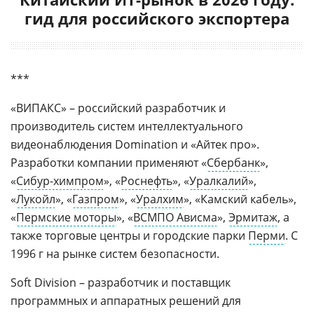
гид для российского экспортера
***
«ВИПАКС» – российский разработчик и
производитель систем интеллектуального
видеонаблюдения Domination и «Айтек про».
Разработки компании применяют «
Сбербанк
»,
«
Сибур-химпром
», «
Роснефть
», «
Уралкалий
»,
«
Лукойл
», «
Газпром
», «
Уралхим
», «Камский кабель»,
«
Пермские моторы
», «
ВСМПО Ависма
»,
Эрмитаж
, а
также торговые центры и городские парки
Перми
. С
1996 г на рынке систем безопасности.
Soft Division – разработчик и поставщик
программных и аппаратных решений для