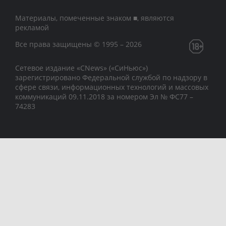
Материалы, помеченные знаком ■, являются
рекламой
Все права защищены © 1995 – 2026
Сетевое издание «CNews» («СиНьюс»)
зарегистрировано Федеральной службой по надзору в
сфере связи, информационных технологий и массовых
коммуникаций 09.11.2018 за номером Эл № ФС77 –
74283