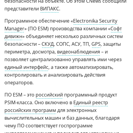
безопасности на объекте. Об этом CNews сообщили
представители
ВИПАКС
.
Программное обеспечение «
Electronika Security
Manager
» (ПО ESM) производства компании «
Софт
дивижн
» объединяет несколько различных систем
безопасности –
СКУД
, СОПС, АСУ, ТП,
GPS
, защиты
периметра, досмотра,
видеонаблюдения
– и
позволяет централизованно управлять ими через
единый интерфейс
, а также автоматизировать,
контролировать и анализировать действия
операторов.
ПО ESM – это
российский
программный продукт
PSIM-класса. Оно включено в
Единый реестр
российских программ
для электронных
вычислительных машин и баз данных, благодаря
чему ПО соответствует госпрограмме