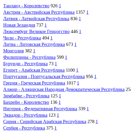
Таиланд - Королевство
926
1
Австрия - Австрийская Республика
1357
1
Латвия - Латвийская Республика
836
1
Новая Зеландия
737
1
Люксембург Великое Герцогство
446
1
Чили - Республика
494
1
Литва - Литовская Республика
673
1
Монголия
382
1
Филиппины - Республика
599
1
Бурунди - Республика
73
1
Египет - Арабская Республика
1100
1
Португалия - Португальская Республика
956
1
Греция - Греческая Республика
1017
1
Алжир - Алжирская Народная Демократическая Республика
25
Зимбабве - Республика
125
1
Бахрейн - Королевство
136
1
Нигерия - Федеративная Республика
339
1
Эквадор - Республика
123
1
Сирия - Сирийская Арабская Республика
278
1
Сербия - Республика
375
1