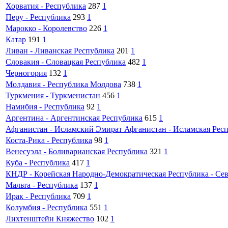
Хорватия - Республика
287
1
Перу - Республика
293
1
Марокко - Королевство
226
1
Катар
191
1
Ливан - Ливанская Республика
201
1
Словакия - Словацкая Республика
482
1
Черногория
132
1
Молдавия - Республика Молдова
738
1
Туркмения - Туркменистан
456
1
Намибия - Республика
92
1
Аргентина - Аргентинская Республика
615
1
Афганистан - Исламский Эмират Афганистан - Исламская Рес
Коста-Рика - Республика
98
1
Венесуэла - Боливарианская Республика
321
1
Куба - Республика
417
1
КНДР - Корейская Народно-Демократическая Республика - Сев
Мальта - Республика
137
1
Ирак - Республика
709
1
Колумбия - Республика
551
1
Лихтенштейн Княжество
102
1