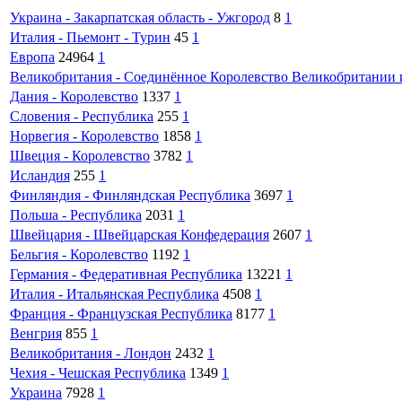
Украина - Закарпатская область - Ужгород
8
1
Италия - Пьемонт - Турин
45
1
Европа
24964
1
Великобритания - Соединённое Королевство Великобритании
Дания - Королевство
1337
1
Словения - Республика
255
1
Норвегия - Королевство
1858
1
Швеция - Королевство
3782
1
Исландия
255
1
Финляндия - Финляндская Республика
3697
1
Польша - Республика
2031
1
Швейцария - Швейцарская Конфедерация
2607
1
Бельгия - Королевство
1192
1
Германия - Федеративная Республика
13221
1
Италия - Итальянская Республика
4508
1
Франция - Французская Республика
8177
1
Венгрия
855
1
Великобритания - Лондон
2432
1
Чехия - Чешская Республика
1349
1
Украина
7928
1