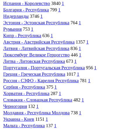
Испания - Королевство
3840
1
Болгария - Республика
799
1
Нидерланды
3746
1
Эстония - Эстонская Республика
764
1
Румыния
753
1
Кипр - Республика
636
1
Австрия - Австрийская Республика
1357
1
Латвия - Латвийская Республика
836
1
Люксембург Великое Герцогство
446
1
Литва - Литовская Республика
673
1
Португалия - Португальская Республика
956
1
Греция - Греческая Республика
1017
1
Россия - СЗФО - Карелия Республика
781
1
Сербия - Республика
375
1
Хорватия - Республика
287
1
Словакия - Словацкая Республика
482
1
Черногория
132
1
Молдавия - Республика Молдова
738
1
Украина - Киев
1151
1
Мальта - Республика
137
1