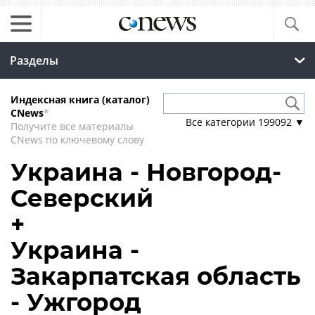
Разделы
Индексная книга (каталог)
CNews
*
Все категории
199092
▼
Получите все материалы
CNews по ключевому слову
Украина - Новгород-
Северский
+
Украина -
Закарпатская область
- Ужгород